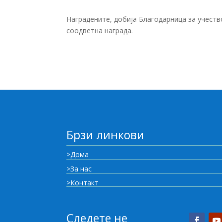
Наградените, добија Благодарница за учеств
соодветна награда.
Брзи линкови
>Дома
>За нас
>Контакт
Следете не