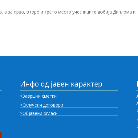
о, а за прво, второ и трето место учесниците добија Диплома и
Инфо од јавен карактер
>Завршни сметки
>Склучени договори
>Објавени огласи