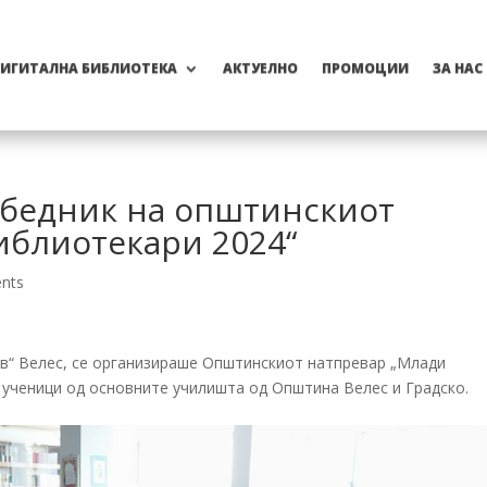
ИГИТАЛНА БИБЛИОТЕКА
АКТУЕЛНО
ПРОМОЦИИ
ЗА НАС
обедник на општинскиот
иблиотекари 2024“
nts
в“ Велес, се организираше Општинскиот натпревар „Млади
т ученици од основните училишта од Општина Велес и Градско.