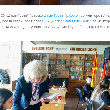
ООУ „Даме Груев“ Градско
Даме Груев Градско
, со менторот Лид
 „Васил Главинов“ Велес
ООУ „Васил Главинов“-Велес
со менто
одека Ана Коцева ученик во ООУ „Даме Груев“ Градско, со мент