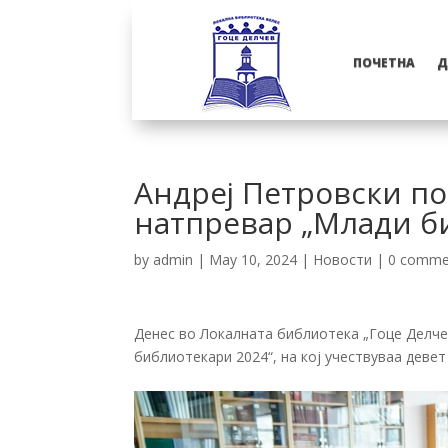
ПОЧЕТНА
Д
Андреј Петровски п
натпревар „Млади б
by
admin
|
May 10, 2024
|
Новости
|
0 comme
Денес во Локалната библиотека „Гоце Делче
библиотекари 2024“, на кој учествуваа деве