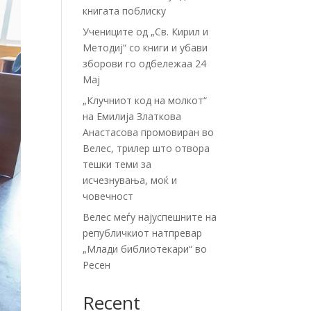
книгата поблиску
Учениците од „Св. Кирил и
Методиј“ со книги и убави
зборови го одбележаа 24
Мај
„Клучниот код на молкот“
на Емилија Златкова
Анастасова промовиран во
Велес, трилер што отвора
тешки теми за
исчезнувања, моќ и
човечност
Велес меѓу најуспешните на
републичкиот натпревар
„Млади библиотекари“ во
Ресен
Recent