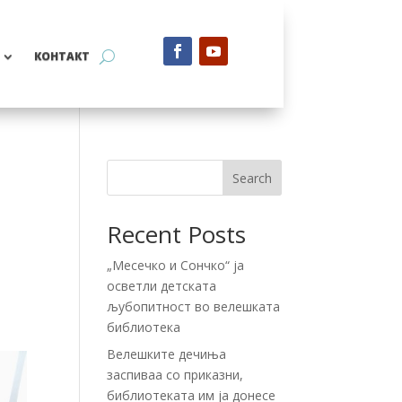
КОНТАКТ
Search
Recent Posts
„Месечко и Сончко“ ја
осветли детската
љубопитност во велешката
библиотека
Велешките дечиња
заспиваа со приказни,
библиотеката им ја донесе