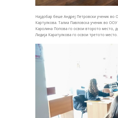
Најдобар беше Андреј Петровски ученик во 
Картулкова. Талиа Павловска ученик во ООУ
Каролина Попова го освои второто место, д
Лидија Каратулкова го освои третото место.