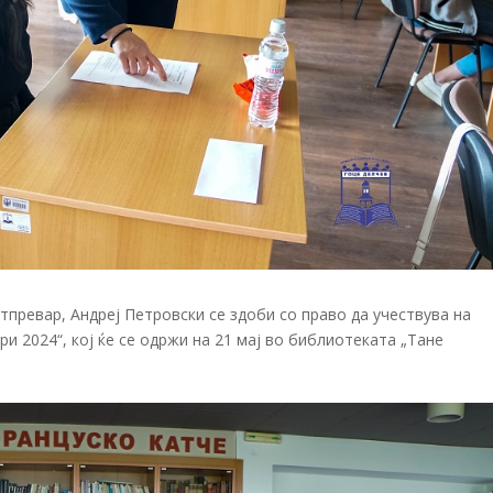
тпревар, Андреј Петровски се здоби со право да учествува на
 2024“, кој ќе се одржи на 21 мај во библиотеката „Тане