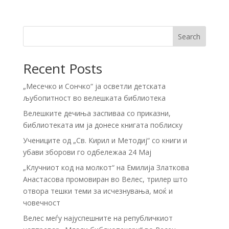
Search
Recent Posts
„Месечко и Сончко“ ја осветли детската
љубопитност во велешката библиотека
Велешките дечиња заспиваа со приказни,
библиотеката им ја донесе книгата поблиску
Учениците од „Св. Кирил и Методиј“ со книги и
убави зборови го одбележаа 24 Мај
„Клучниот код на молкот“ на Емилија Златкова
Анастасова промовиран во Велес, трилер што
отвора тешки теми за исчезнувања, моќ и
човечност
Велес меѓу најуспешните на републичкиот