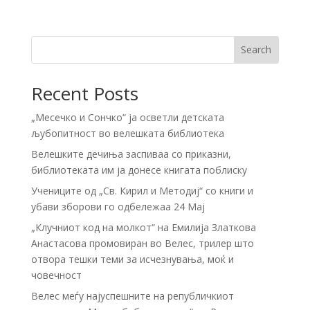
Search
Recent Posts
„Месечко и Сончко“ ја осветли детската
љубопитност во велешката библиотека
Велешките дечиња заспиваа со приказни,
библиотеката им ја донесе книгата поблиску
Учениците од „Св. Кирил и Методиј“ со книги и
убави зборови го одбележаа 24 Мај
„Клучниот код на молкот“ на Емилија Златкова
Анастасова промовиран во Велес, трилер што
отвора тешки теми за исчезнувања, моќ и
човечност
Велес меѓу најуспешните на републичкиот