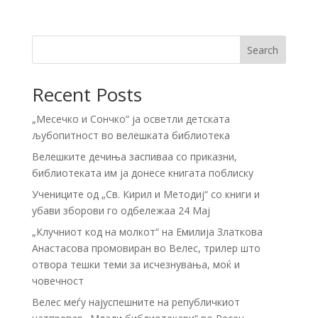
Search
Recent Posts
„Месечко и Сончко“ ја осветли детската
љубопитност во велешката библиотека
Велешките дечиња заспиваа со приказни,
библиотеката им ја донесе книгата поблиску
Учениците од „Св. Кирил и Методиј“ со книги и
убави зборови го одбележаа 24 Мај
„Клучниот код на молкот“ на Емилија Златкова
Анастасова промовиран во Велес, трилер што
отвора тешки теми за исчезнувања, моќ и
човечност
Велес меѓу најуспешните на републичкиот