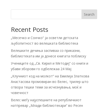
Search
Recent Posts
„Месечко и Сончко“ ја осветли детската
љубопитност во велешката библиотека
Велешките дечиња заспиваа со приказни,
библиотеката им ја донесе книгата поблиску
Учениците од „Св. Кирил и Методиј“ со книги и
убави зборови го одбележаа 24 Мај
„Клучниот код на молкот“ на Емилија Златкова
Анастасова промовиран во Велес, трилер што
отвора тешки теми за исчезнувања, моќ и
човечност
Велес меѓу најуспешните на републичкиот
натпревар „Млади библиотекари“ во Ресен