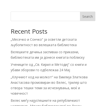
Search
Recent Posts
„Месечко и Сончко“ ја осветли детската
љубопитност во велешката библиотека
Велешките дечиња заспиваа со приказни,
библиотеката им ја донесе книгата поблиску
Учениците од „Св. Кирил и Методиј“ со книги и
убави зборови го одбележаа 24 Мај
„Клучниот код на молкот“ на Емилија Златкова
Анастасова промовиран во Велес, трилер што
отвора тешки теми за исчезнувања, моќ и
човечност
Велес меѓу најуспешните на републичкиот
натпревар „Млади библиотекари“ во Ресен