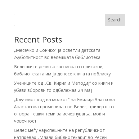
Search
Recent Posts
„Месечко и Сончко“ ја осветли детската
љубопитност во велешката библиотека
Велешките дечиња заспиваа со приказни,
библиотеката им ја донесе книгата поблиску
Учениците од „Св. Кирил и Методиј“ со книги и
убави зборови го одбележаа 24 Мај
„Клучниот код на молкот“ на Емилија Златкова
Анастасова промовиран во Велес, трилер што
отвора тешки теми за исчезнувања, моќ и
човечност
Велес меѓу најуспешните на републичкиот
натпревар „Млади библиотекари“ во Ресен