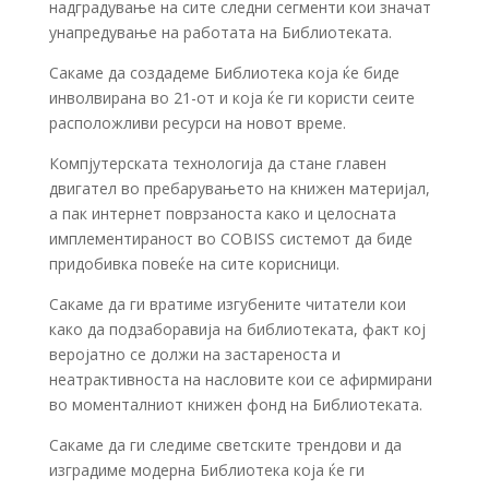
надградување на сите следни сегменти кои значат
унапредување на работата на Библиотеката.
Сакаме да создадеме Библиотека која ќе биде
инволвирана во 21-от и која ќе ги користи сеите
расположливи ресурси на новот време.
Компјутерската технологија да стане главен
двигател во пребарувањето на книжен материјал,
а пак интернет поврзаноста како и целосната
имплементираност во COBISS системот да биде
придобивка повеќе на сите корисници.
Сакаме да ги вратиме изгубените читатели кои
како да подзаборавија на библиотеката, факт кој
веројатно се должи на застареноста и
неатрактивноста на насловите кои се афирмирани
во моменталниот книжен фонд на Библиотеката.
Сакаме да ги следиме светските трендови и да
изградиме модерна Библиотека која ќе ги