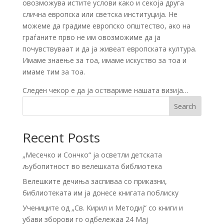
овозможува истите услови како и секоја друга
слична европска или светска институција. Не
можеме да градиме европско општество, ако на
граѓаните прво не им овозможиме да ја
почувствуваат и да ја живеат европската култура.
Имаме знаење за тоа, имаме искуство за тоа и
имаме тим за тоа.
Следен чекор е да ја оствариме нашата визија…
Search
Recent Posts
„Месечко и Сончко“ ја осветли детската
љубопитност во велешката библиотека
Велешките дечиња заспиваа со приказни,
библиотеката им ја донесе книгата поблиску
Учениците од „Св. Кирил и Методиј“ со книги и
убави зборови го одбележаа 24 Мај