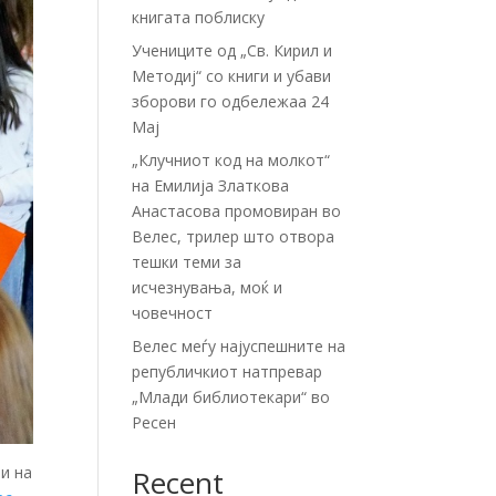
книгата поблиску
Учениците од „Св. Кирил и
Методиј“ со книги и убави
зборови го одбележаа 24
Мај
„Клучниот код на молкот“
на Емилија Златкова
Анастасова промовиран во
Велес, трилер што отвора
тешки теми за
исчезнувања, моќ и
човечност
Велес меѓу најуспешните на
републичкиот натпревар
„Млади библиотекари“ во
Ресен
и на
Recent