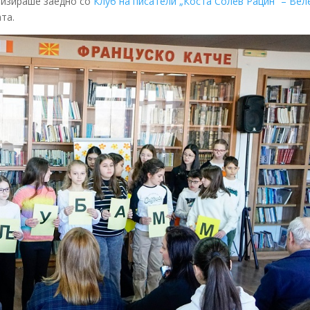
анизираше заедно со
Клуб на писатели „Коста Солев Рацин“ – Вел
та.