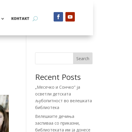
КОНТАКТ
Search
Recent Posts
„Месечко и Сончко“ ја
осветли детската
љубопитност во велешката
библиотека
Велешките дечиња
заспиваа со приказни,
библиотеката им ја донесе