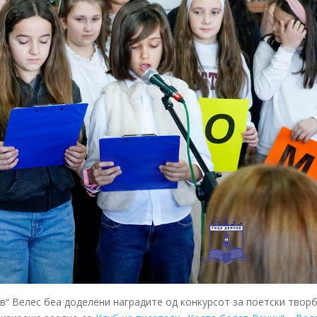
“ Велес беа доделени наградите од конкурсот за поетски творб