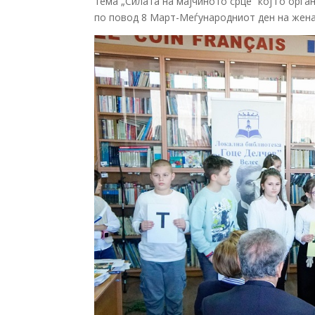
тема „Силата на мајчиното срце“ кој го орг
по повод 8 Март-Меѓународниот ден на жена