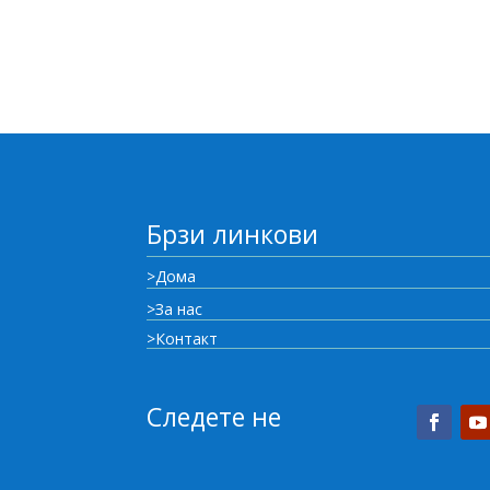
Брзи линкови
>Дома
>За нас
>Контакт
Следете не