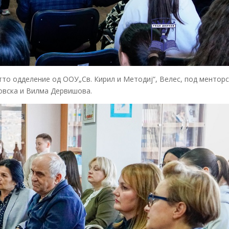
тто одделение од ООУ„Св. Кирил и Методиј“, Велес, под ментор
новска и Вилма Дервишова.