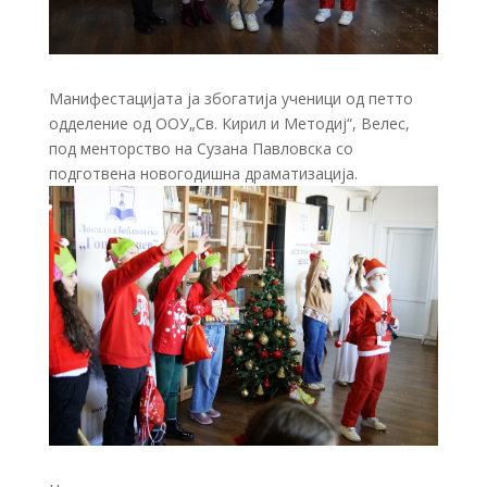
Манифестацијата ја збогатија ученици од петто
одделение од ООУ„Св. Кирил и Методиј“, Велес,
под менторство на Сузана Павловска со
подготвена новогодишна драматизација.