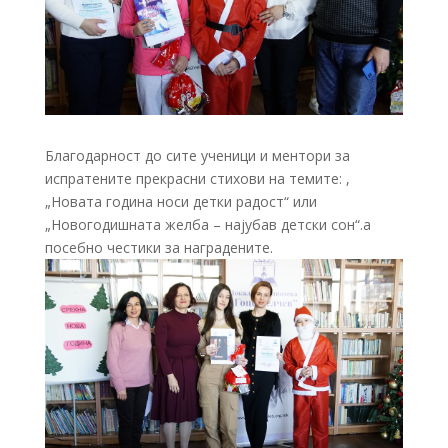
Благодарност до сите ученици и ментори за
испратените прекрасни стихови на темите: ,
„Новата година носи детки радост“ или
„Новогодишната желба – најубав детски сон“.а
посебно честики за наградените.