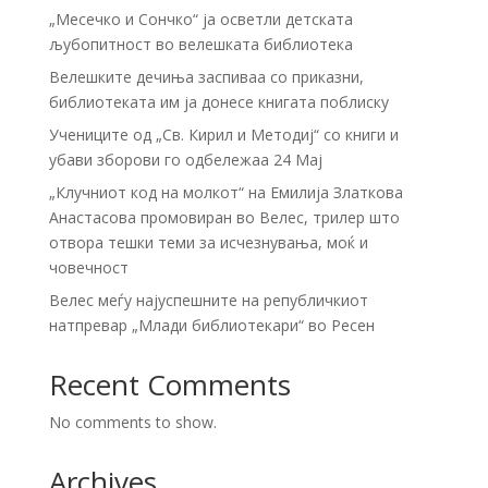
„Месечко и Сончко“ ја осветли детската
љубопитност во велешката библиотека
Велешките дечиња заспиваа со приказни,
библиотеката им ја донесе книгата поблиску
Учениците од „Св. Кирил и Методиј“ со книги и
убави зборови го одбележаа 24 Мај
„Клучниот код на молкот“ на Емилија Златкова
Анастасова промовиран во Велес, трилер што
отвора тешки теми за исчезнувања, моќ и
човечност
Велес меѓу најуспешните на републичкиот
натпревар „Млади библиотекари“ во Ресен
Recent Comments
No comments to show.
Archives