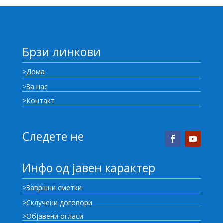
Брзи линкови
>Дома
>За нас
>Контакт
Следете не
Инфо од јавен карактер
>Завршни сметки
>Склучени договори
>Објавени огласи