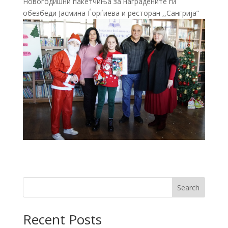
Новогодишни пакетчиња за наградените ги
обезбеди Јасмина Ѓорѓиева и ресторан ,,Сангрија”
Search
Recent Posts