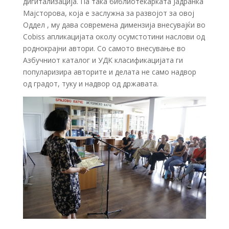
дигитализација. Па така библиотекарката Јадранка
Мајсторова, која е заслужна за развојот за овој
Оддел , му дава современа димензија внесувајќи во
Cobiss апликацијата околу осумстотини наслови од
роднокрајни автори. Со самото внесување во
Aзбучниот каталог и УДК класификацијата ги
популаризира авторите и делата не само надвор
од градот, туку и надвор од државата.