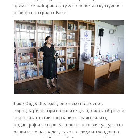
времето и заборавот, туку го бележи и културниот
развојот на градот Велес.
Како Оддел бележи децениско постоење,
вбројувајќи автори со своите дела, како и објавени
прилози и статии поврзани со градот или од
роднокрајни автори. Како што го следи културното
развивање на градот, така го следи и трендот на