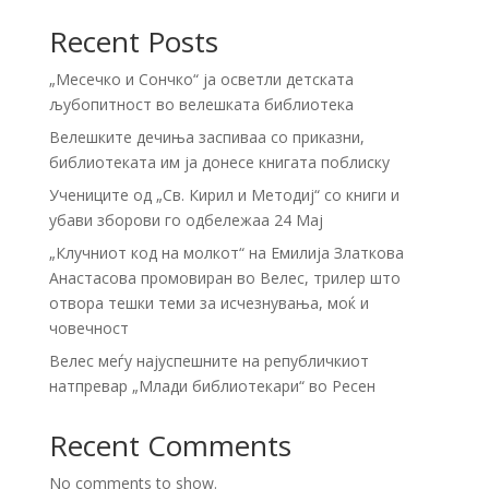
Recent Posts
„Месечко и Сончко“ ја осветли детската
љубопитност во велешката библиотека
Велешките дечиња заспиваа со приказни,
библиотеката им ја донесе книгата поблиску
Учениците од „Св. Кирил и Методиј“ со книги и
убави зборови го одбележаа 24 Мај
„Клучниот код на молкот“ на Емилија Златкова
Анастасова промовиран во Велес, трилер што
отвора тешки теми за исчезнувања, моќ и
човечност
Велес меѓу најуспешните на републичкиот
натпревар „Млади библиотекари“ во Ресен
Recent Comments
No comments to show.