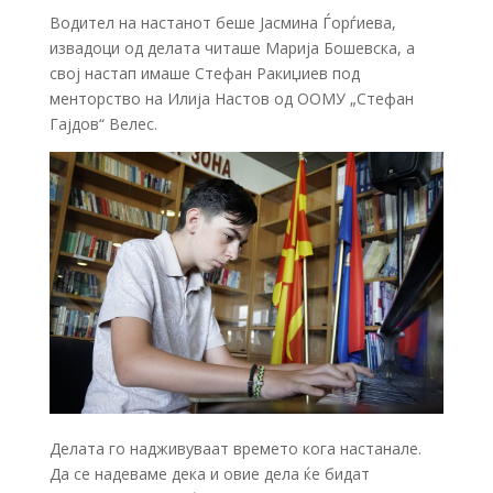
Водител на настанот беше Јасмина Ѓорѓиева,
извадоци од делата читаше Марија Бошевска, а
свој настап имаше Стефан Ракиџиев под
менторство на Илија Настов од ООМУ „Стефан
Гајдов“ Велес.
Делата го надживуваат времето кога настанале.
Да се надеваме дека и овие дела ќе бидат