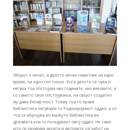
Зборот е печат, а делото вечен паметник на едно
време, на едно постоење. Кога делото се чува и
негува тоа опстојува низ годините, низ вековите, а
со самото свое опстојување, на својот создател
му дава бесмртност. Токму тоа го прави
Библиотека негувајќи го Роднокрајниот оддел, а со
тоа се вбројува во малкуте библиотеки во
државата кои го поседуваат овој оддел. Не само
што ги зачувува делата и авторите од забот на