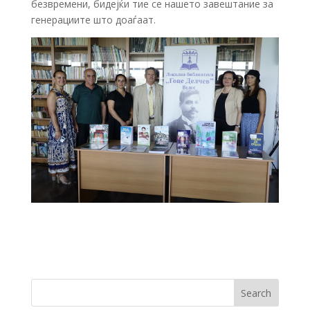
безвремени, бидејќи тие се нашето завештание за
генерациите што доаѓаат.
Search