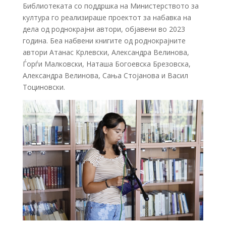
Библиотеката со поддршка на Министерството за
култура го реализираше проектот за набавка на
дела од роднокрајни автори, објавени во 2023
година. Беа набвени книгите од роднокрајните
автори Атанас Крлевски, Александра Велинова,
Ѓорѓи Малковски, Наташа Богоевска Брезовска,
Александра Велинова, Сања Стојанова и Васил
Тоциновски.