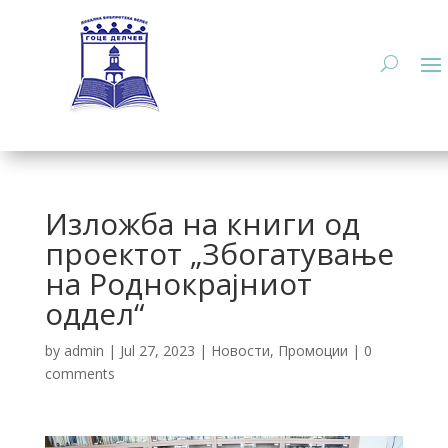
Изложба на книги од
проектот „Збогатување
на Роднокрајниот
оддел“
by
admin
|
Jul 27, 2023
|
Новости
,
Промоции
|
0
comments