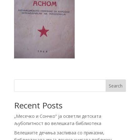
Search
Recent Posts
„Месечко и Сончко“ ја осветли детската
љубопитност во велешката библиотека
Велешките дечиња заспиваа со приказни,
библиотеката им ја донесе книгата поблиску