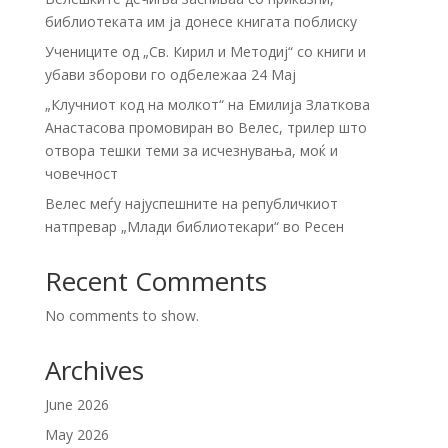
библиотеката им ја донесе книгата поблиску
Учениците од „Св. Кирил и Методиј“ со книги и
убави зборови го одбележаа 24 Мај
„Клучниот код на молкот“ на Емилија Златкова
Анастасова промовиран во Велес, трилер што
отвора тешки теми за исчезнувања, моќ и
човечност
Велес меѓу најуспешните на републичкиот
натпревар „Млади библиотекари“ во Ресен
Recent Comments
No comments to show.
Archives
June 2026
May 2026