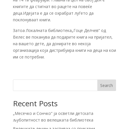
книгите да стигнат во рацете на повеќе
деца.Идејата е да се охрабрат луѓето да
поклонуваат книги.
Затоа Локалната библиотека„Гоце Делчев“ од
Велес ве поканува да подарите книга на пријател,
на вашето дете, да донирате во некоја
организација која дистрибуира книги на деца на кои
им се потребни.
Search
Recent Posts
„Месечко и Сончко“ ја осветли детската
љубопитност во велешката библиотека
Велешките дечиња заспиваа со приказни,