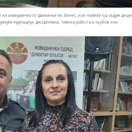
о на извидничкото движење во
Велес
, кое повеќе од седум деце
увајќи едукација, дисциплина, тимска работа и љубов кон