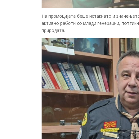
На промоцијата беше истакнато и значењет
активно работи со млади генерации, поттикн
природата.