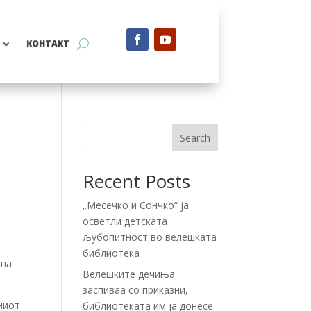
КОНТАКТ
Search
Recent Posts
„Месечко и Сончко“ ја
осветли детската
љубопитност во велешката
библиотека
 на
Велешките дечиња
заспиваа со приказни,
чниот
библиотеката им ја донесе