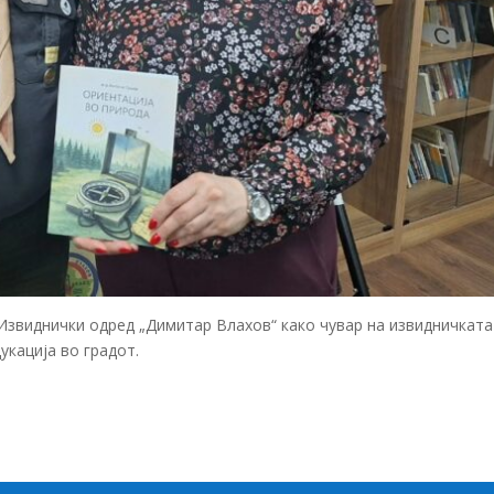
Извиднички одред „Димитар Влахов“
како чувар на извидничката
укација во градот.