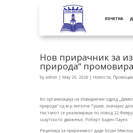
ПОЧЕТНА
Д
Нов прирачник за и
природа“ промовира
by
admin
|
May 20, 2026
|
Новости
,
Промоци
Во организација на
Извиднички одред „Дими
природа“ од м-р
Ангелче Гушев
, значајно де
Настанот се реализираше по повод 22 Февру
скаутското движење,
Роберт Баден-Пауел
.
Рецензија за прирачникот даде
Бојан Микло