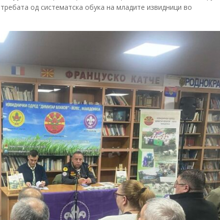
отребата од систематска обука на младите извидници во