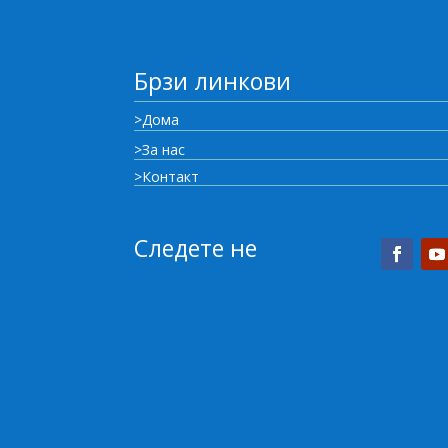
Брзи линкови
>Дома
>За нас
>Контакт
Следете не