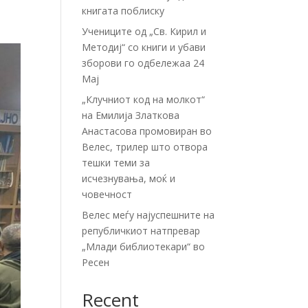
книгата поблиску
Учениците од „Св. Кирил и
Методиј“ со книги и убави
зборови го одбележаа 24
Мај
„Клучниот код на молкот“
на Емилија Златкова
Анастасова промовиран во
Велес, трилер што отвора
тешки теми за
исчезнувања, моќ и
човечност
Велес меѓу најуспешните на
републичкиот натпревар
„Млади библиотекари“ во
Ресен
Recent