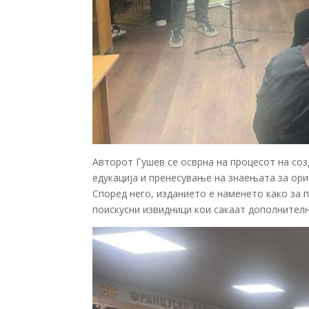
Авторот Гушев се осврна на процесот на соз
едукација и пренесување на знаењата за ори
Според него, изданието е наменето како за 
поискусни извидници кои сакаат дополнителн