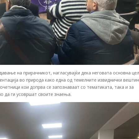
давање на прирачникот, нагласувајќи дека неговата основна цел
ентација во природа како една од темелните извиднички вештин
почетници кои допрва се запознаваат со тематиката, така и за
о да ги усовршат своите знаења.