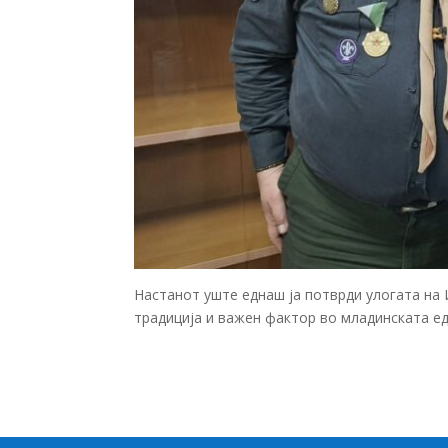
Настанот уште еднаш ја потврди улогата на
традиција и важен фактор во младинската ед