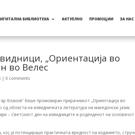
ИГИТАЛНА БИБЛИОТЕКА
АКТУЕЛНО
ПРОМОЦИИ
ЗА НАС
звидници, „Ориентација во
н во Велес
и
|
0 comments
тар Влахов“
беше промовиран прирачникот „Ориентација во
ло од областа на извидничката литература на македонски јазик.
ари – Светскиот ден на извидниците и роденденот на основачот
ш
, кој ја потенцираше практичната вредност на изданието, стру