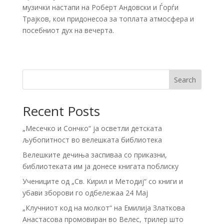
музички настапи на
Роберт Андовски
и
Ѓорѓи
Трајков
, кои придонесоа за топлата атмосфера и
посебниот дух на вечерта.
Search
Recent Posts
„Месечко и Сончко“ ја осветли детската
љубопитност во велешката библиотека
Велешките дечиња заспиваа со приказни,
библиотеката им ја донесе книгата поблиску
Учениците од „Св. Кирил и Методиј“ со книги и
убави зборови го одбележаа 24 Мај
„Клучниот код на молкот“ на Емилија Златкова
Анастасова промовиран во Велес, трилер што