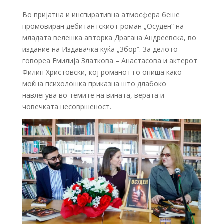
Во пријатна и инспиративна атмосфера беше
промовиран дебитантскиот роман „Осуден“ на
младата велешка авторка
Драгана Андреевска
, во
издание на
Издавачка куќа „Збор“
. За делото
говореа
Емилија Златкова – Анастасова
и актерот
Филип Христовски
, кој романот го опиша како
моќна психолошка приказна што длабоко
навлегува во темите на вината, верата и
човечката несовршеност.