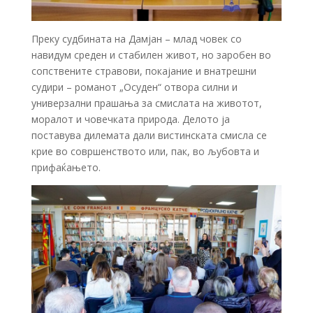
Преку судбината на Дамјан – млад човек со
навидум среден и стабилен живот, но заробен во
сопствените стравови, покајание и внатрешни
судири – романот „Осуден“ отвора силни и
универзални прашања за смислата на животот,
моралот и човечката природа. Делото ја
поставува дилемата дали вистинската смисла се
крие во совршенството или, пак, во љубовта и
прифаќањето.