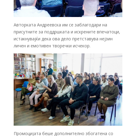
Авторката Андреевска им се заблагодари на
присутните за поддршката и искрените впечатоци,
истакнувајќи дека ова дело претставува нејзин
личен и емотивен творечки исчекор.
Промоцијата беше дополнително збогатена со