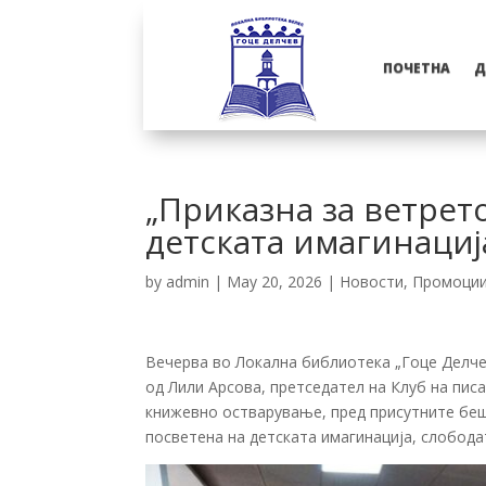
ПОЧЕТНА
Д
„Приказна за ветрето
детската имагинациј
by
admin
|
May 20, 2026
|
Новости
,
Промоци
Вечерва во
Локална библиотека „Гоце Делче
од Лили Арсова, претседател на
Клуб на пис
книжевно остварување, пред присутните беш
посветена на детската имагинација, слобода