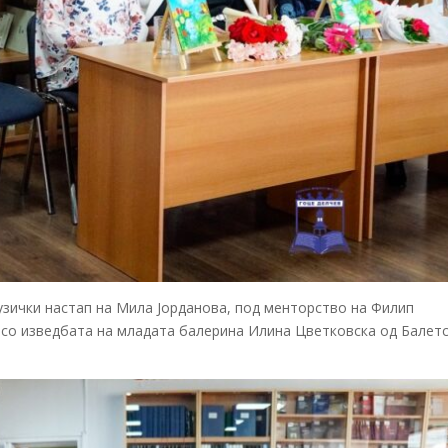
зички настап на Мила Јорданова, под менторство на Филип
и со изведбата на младата балерина Илина Цветковска од
Балет