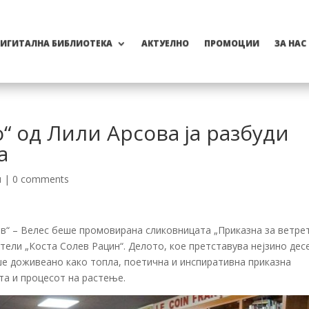
ИГИТАЛНА БИБЛИОТЕКА
АКТУЕЛНО
ПРОМОЦИИ
ЗА НАС
“ oд Лили Арсова ја разбуди
а
и
|
0 comments
в“ – Велес
беше промовирана сликовницата „Приказна за ветре
атели „Коста Солев Рацин“
. Делото, кое претставува нејзино дес
е доживеано како топла, поетична и инспиративна приказна
та и процесот на растење.