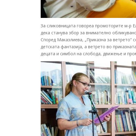
За сликовницата говореа промоторите м-р Ел
дека станува збор за внимателно обликувано
Според Маказлиева, „Приказна за ветрето“ с
детската фантазија, а ветрето во приказнат
децата и симбол на слобода, движење и про