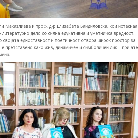
и Маказлиева и проф. д-р Елизабета Бандиловска, кои истакнаа
 литературно дело со силна едукативна и уметничка вредност.
о својата едноставност и поетичност отвора широк простор за
а е претставено како жив, динамичен и симболичен лик – пријате
мена.