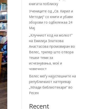
книгата поблиску
Учениците од „Св. Кирил и
Методиј“ со книги и убави
зборови го одбележаа 24
Мај
„Клучниот код на молкот“
на Емилија Златкова
Анастасова промовиран во
Велес, трилер што отвора
тешки теми за
исчезнувања, моќ и
човечност
Велес меѓу најуспешните на
републичкиот натпревар
„Млади библиотекари“ во
Ресен
Recent