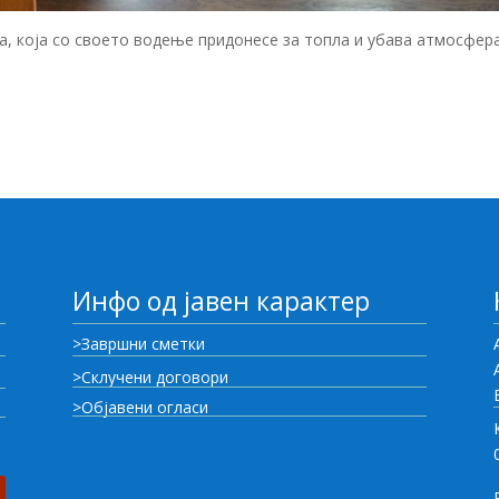
а, која со своето водење придонесе за топла и убава атмосфер
Инфо од јавен карактер
>Завршни сметки
>Склучени договори
>Објавени огласи