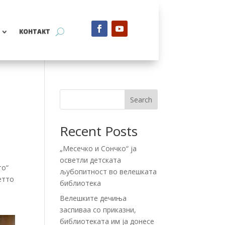
КОНТАКТ
Search
Recent Posts
„Месечко и Сончко“ ја
осветли детската
то“
љубопитност во велешката
етто
библиотека
Велешките дечиња
заспиваа со приказни,
библиотеката им ја донесе