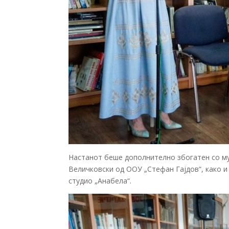
Настанот беше дополнително збогатен со му
Величковски од
ООУ „Стефан Гајдов“
, како 
студио „Анабела“
.