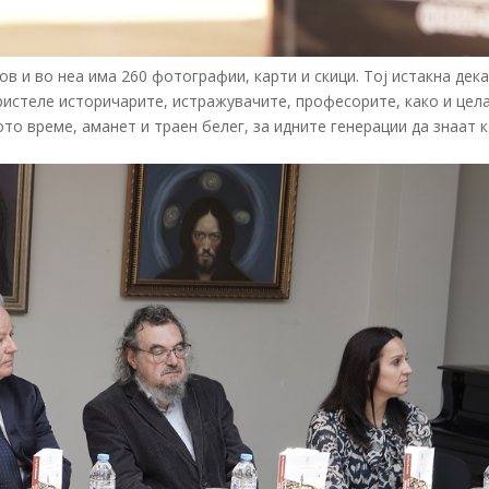
 и во неа има 260 фотографии, карти и скици. Тој истакна дека
ористеле историчарите, истражувачите, професорите, како и цел
ото време, аманет и траен белег, за идните генерации да знаат 