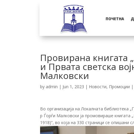
ПОЧЕТНА
Д
Провирана книгата „
и Првата светска вој
Малковски
by
admin
|
Jun 1, 2023
|
Новости
,
Промоции
Во организација на Локалната библиотека „Г
р Ѓорѓи Малковски ја промовираше книгата „
1918)“, во која на 330 страници се опишани 