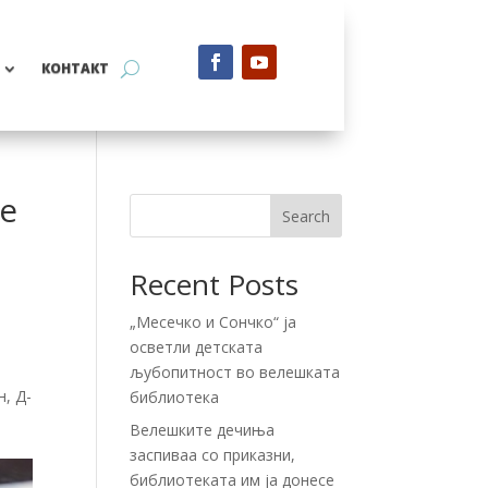
КОНТАКТ
те
Search
Recent Posts
„Месечко и Сончко“ ја
осветли детската
љубопитност во велешката
, Д-
библиотека
Велешките дечиња
заспиваа со приказни,
библиотеката им ја донесе