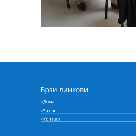
Брзи линкови
>Дома
>За нас
>Контакт