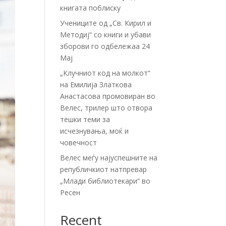
книгата поблиску
Учениците од „Св. Кирил и
Методиј“ со книги и убави
зборови го одбележаа 24
Мај
„Клучниот код на молкот“
на Емилија Златкова
Анастасова промовиран во
Велес, трилер што отвора
тешки теми за
исчезнувања, моќ и
човечност
Велес меѓу најуспешните на
републичкиот натпревар
„Млади библиотекари“ во
Ресен
Recent