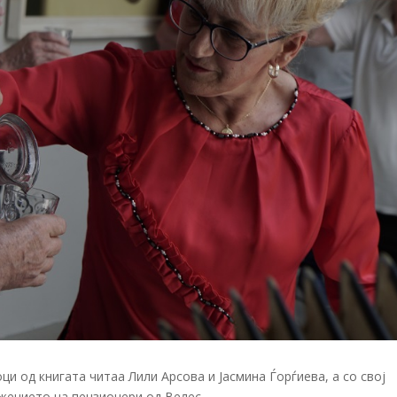
и од книгата читаа Лили Арсова и Јасмина Ѓорѓиева, а со свој
жението на пензионери од Велес.