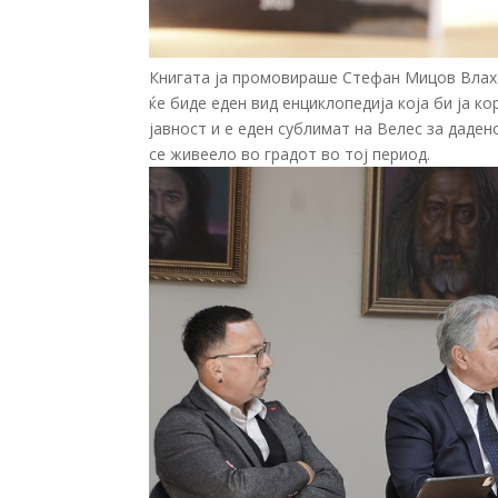
Книгата ја промовираше Стефан Мицов Влахов
ќе биде еден вид енциклопедија која би ја к
јавност и е еден сублимат на Велес за даден
се живеело во градот во тој период.