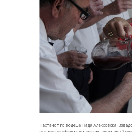
Настанот го водеше Нада Алексовска, извадоц
музички перформанс настапи хорот при Здру