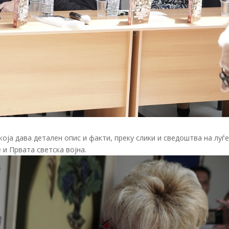
оја дава детален опис и факти, преку слики и сведоштва на луѓе
 и Првата светска војна.