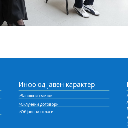
Инфо од јавен карактер
>Завршни сметки
>Склучени договори
>Објавени огласи