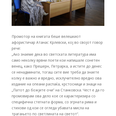
Промотор на книгата беше велешкиот
афористичар Атанас Крлевски, кој во својот говор
рече:
„Ако знаеме дека во светската литература има
само неколку врвни поети кои напишале сонетен
венец, како Прешерн, Петрарка, а истите до денес
се ненадминати, тогаш сите вие треба да знаете
колку е важно и вредно, исклучително вредно ова
издание на опеани распаќа, крстосници и знаци на
„Патот до божјите очи” на Станковска. Чест е да го
промовирам ова дело кое се карактеризира со
специфична стегната форма, со згрната рима и
стихови од кои се огледа убавата мисла на
трагањето по светлината на светот“.