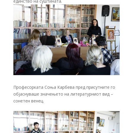
единство на суштината.
Професорката Соња Карбева пред присутните го
објаснуваше значењето на литературниот вид –
сонетен венец.