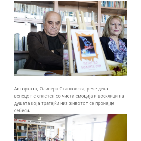
Авторката, Оливера Станковска, рече дека
венецот е сплетен со чиста емоција и восклици на
душата која трагајќи низ животот се пронајде
себеси.