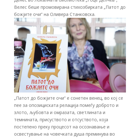
Велес беше промовирана стихозбирката „Патот до
божјите очи“ на Оливера Станковска.
„Патот до божјите очи“ е сонетен венец, во кој се
пее за опозициската релација помеѓу доброто и
злото, љубовта и омразата, светлината и
темнината, присуството и отсуството, која
постепено преку процесот на осознавање и
освестување на човечката душа преминува во