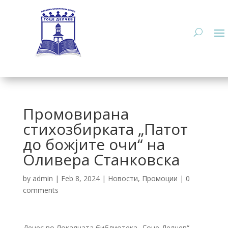
Промовирана
стихозбирката „Патот
до божјите очи“ на
Оливера Станковска
by
admin
|
Feb 8, 2024
|
Новости
,
Промоции
|
0
comments
Денес во Локалната библиотека „Гоце Делчев“,