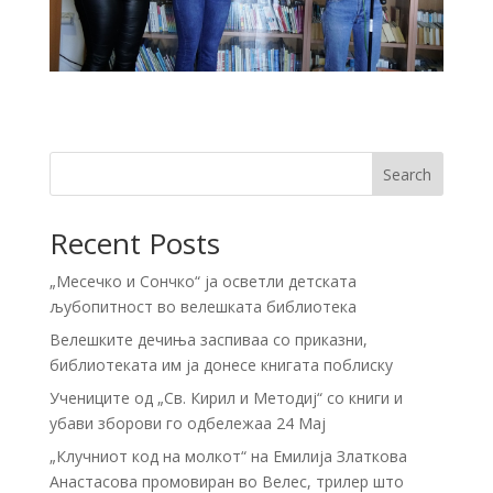
Search
Recent Posts
„Месечко и Сончко“ ја осветли детската
љубопитност во велешката библиотека
Велешките дечиња заспиваа со приказни,
библиотеката им ја донесе книгата поблиску
Учениците од „Св. Кирил и Методиј“ со книги и
убави зборови го одбележаа 24 Мај
„Клучниот код на молкот“ на Емилија Златкова
Анастасова промовиран во Велес, трилер што