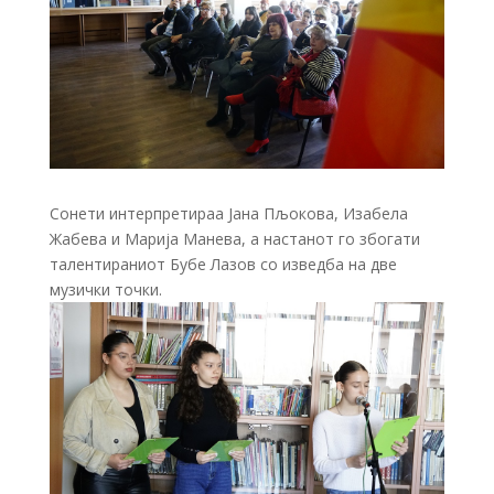
Сонети интерпретираа Јана Пљокова, Изабела
Жабева и Марија Манева, а настанот го збогати
талентираниот Бубе Лазов со изведба на две
музички точки.