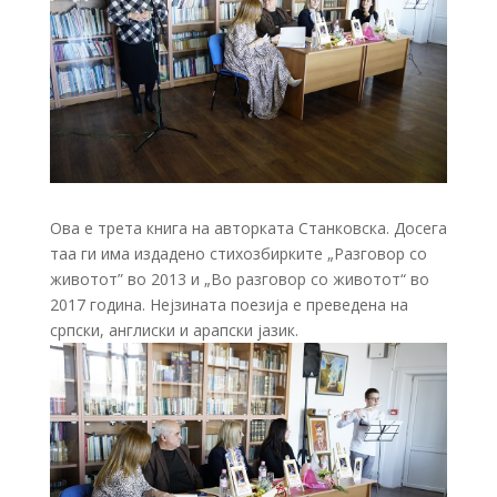
Ова е трета книга на авторката Станковска. Досега
таа ги има издадено стихозбирките „Разговор со
животот” во 2013 и „Во разговор со животот“ во
2017 година. Нејзината поезија е преведена на
српски, англиски и арапски јазик.