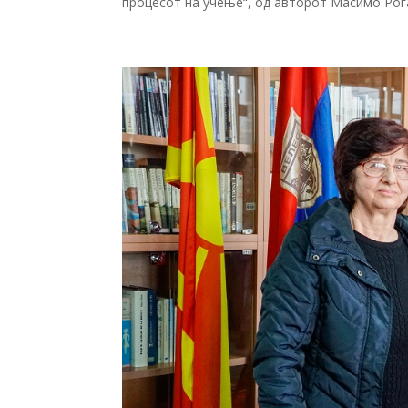
процесот на учење“, од авторот Масимо Роган