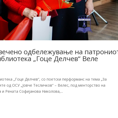
вечено одбележување на патронио
иблиотека „Гоце Делчев“ Веле
иотека „Гоце Делчев“, со поетски перформанс на тема „За
ите од ОСУ „Јовче Тесличков“ – Велес, под менторство на
и Рената Софијанова Николова,...