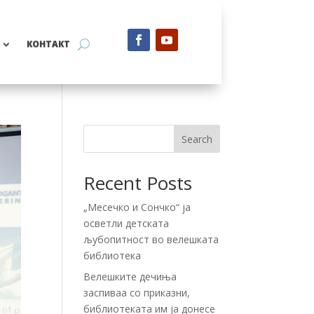
КОНТАКТ
Search
Recent Posts
„Месечко и Сончко“ ја
осветли детската
љубопитност во велешката
библиотека
Велешките дечиња
заспиваа со приказни,
библиотеката им ја донесе