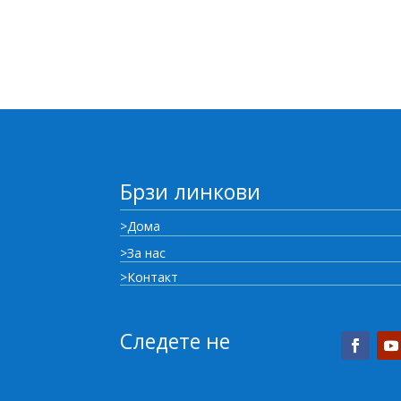
Брзи линкови
>Дома
>За нас
>Контакт
Следете не