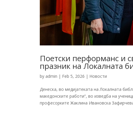
Поетски перформанс и с
празник на Локалната б
by
admin
|
Feb 5, 2026
|
Новости
Денеска, во медијатеката на Локалната библ
македонските работи“, во изведба на учениц
професорките Жаклина Ивановска Зафирчева 