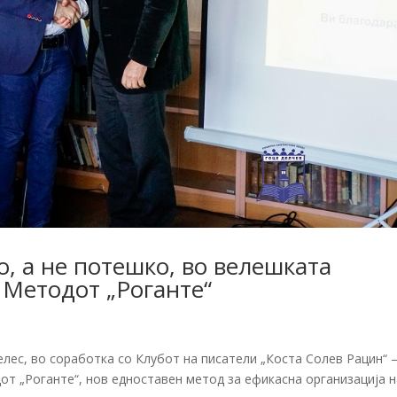
о, а не потешко, во велешката
Методот „Роганте“
лес, во соработка со Клубот на писатели „Коста Солев Рацин“ 
от „Роганте“, нов едноставен метод за ефикасна организација 