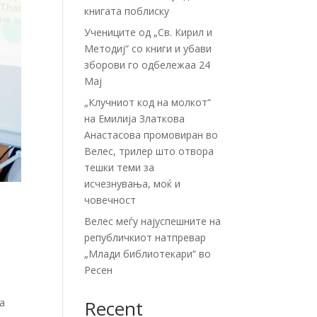
книгата поблиску
Учениците од „Св. Кирил и
Методиј“ со книги и убави
зборови го одбележаа 24
Мај
„Клучниот код на молкот“
на Емилија Златкова
Анастасова промовиран во
Велес, трилер што отвора
тешки теми за
исчезнувања, моќ и
човечност
Велес меѓу најуспешните на
републичкиот натпревар
„Млади библиотекари“ во
Ресен
–
Recent
на