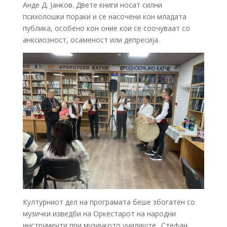
Анде Д. Јанков. Двете книги носат силни
психолошки пораки и се насочени кон младата
публика, особено кон оние кои се соочуваат со
анксиозност, осаменост или депресија.
Културниот дел на програмата беше збогатен со
музички изведби на Оркестарот на народни
инструменти при музичкото училиште „Стефан