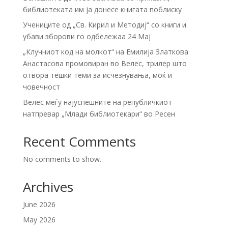
библиотеката им ја донесе книгата поблиску
Учениците од „Св. Кирил и Методиј“ со книги и
убави зборови го одбележаа 24 Мај
„Клучниот код на молкот“ на Емилија Златкова
Анастасова промовиран во Велес, трилер што
отвора тешки теми за исчезнувања, моќ и
човечност
Велес меѓу најуспешните на републичкиот
натпревар „Млади библиотекари“ во Ресен
Recent Comments
No comments to show.
Archives
June 2026
May 2026