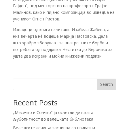
Гајдов“, под менторство на професорот Трајче
Малинов, како и пијано композиција во изведба на
ученикот Огнен Ристов.
Извадоци од книгите читаше Изабела Жабева, а
низ вечерта нè водеше Марија Настовска. Делa
што храбро зборуваат за внатрешните борби и
потребата од поддршка. Честитки до Вероника за
уште два искрени и моќни книжевни подвизи!
Search
Recent Posts
„Месечко и Сончко“ ја осветли детската
љубопитност во велешката библиотека
Велешките дечиња заспиваа со приказни,