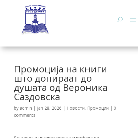
Промоција на книги
што допираат до
душата од Вероника
Саздовска
by
admin
|
Jan 28, 2026
|
Новости
,
Промоции
|
0
comments
Во топла и инспиративна атмосфера во