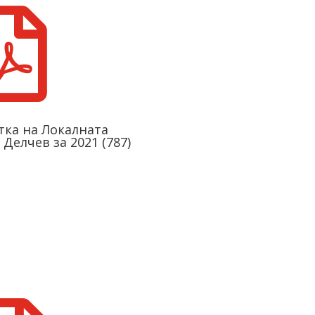

ткa на Локалната
Делчев за 2021 (787)