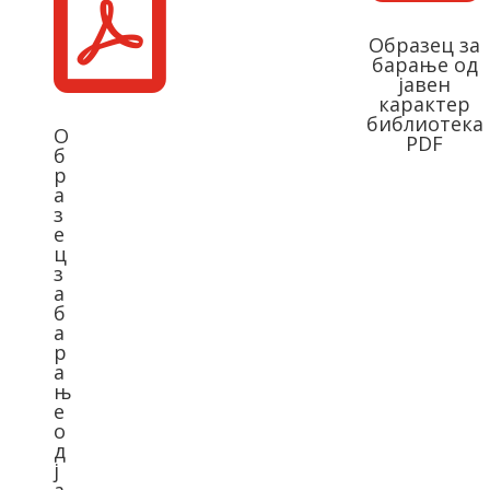

Образец за
барање од
јавен
карактер
библиотека
О
PDF
б
р
а
з
е
ц
з
а
б
а
р
а
њ
е
о
д
ј