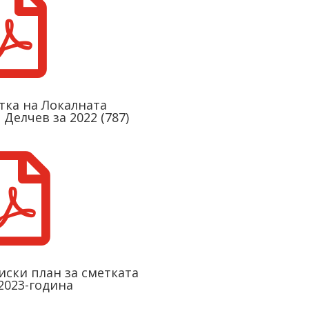

ткa на Локалната
Делчев за 2022 (787)

ски план за сметката
 2023-година