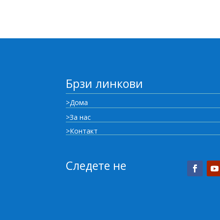
Брзи линкови
>Дома
>За нас
>Контакт
Следете не