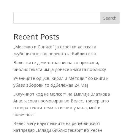
Search
Recent Posts
„Месечко и Сончко“ ја осветли детската
љубопитност во велешката библиотека
Велешките дечиња заспиваа со приказни,
библиотеката им ја донесе книгата поблиску
Учениците од „Св. Кирил и Методиј“ со книги и
убави зборови го одбележаа 24 Мај
„Клучниот код на молкот“ на Емилија Златкова
Анастасова промовиран во Велес, трилер што
отвора тешки теми за исчезнувања, моќ и
човечност
Велес меѓу најуспешните на републичкиот
натпревар „Млади библиотекари“ во Ресен