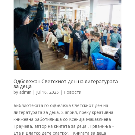
Одбележан Светскиот ден на литературата
за деца
by
admin
|
Jul 16, 2025
|
Новости
Библиотеката го одбележа Светскиот ден на
литературата за деца, 2 април, преку креативна
книжевна работилница со Ксенија Маказлиева
Трајчева, автор на книгата за деца „Првачиња –
Ета и Влатко дете слатко“. Книгата за деца