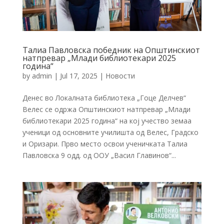
Талиа Павловска победник на Општинскиот
натпревар „Млади библиотекари 2025
година“
by
admin
|
Jul 17, 2025
|
Новости
Денес во Локалната библиотека „Гоце Делчев“
Велес се одржа Општинскиот натпревар „Млади
библиотекари 2025 година“ на кој учество земаа
ученици од основните училишта од Велес, Градско
и Оризари. Прво место освои ученичката Талиа
Павловска 9 одд. од ООУ „Васил Главинов“...