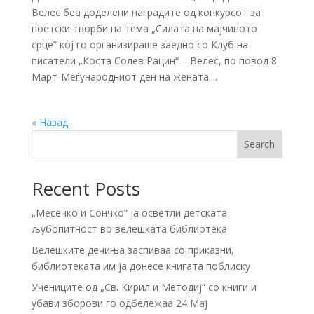
Велес беа доделени наградите од конкурсот за
поетски творби на тема „Силата на мајчиното
срце“ кој го организираше заедно со Клуб на
писатели „Коста Солев Рацин“ – Велес, по повод 8
Март-Меѓународниот ден на жената....
« Назад
Search
Recent Posts
„Месечко и Сончко“ ја осветли детската
љубопитност во велешката библиотека
Велешките дечиња заспиваа со приказни,
библиотеката им ја донесе книгата поблиску
Учениците од „Св. Кирил и Методиј“ со книги и
убави зборови го одбележаа 24 Мај