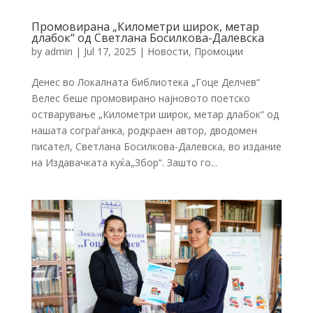
Промовирана „Километри широк, метар
длабок“ од Светлана Босилкова-Далевска
by
admin
|
Jul 17, 2025
|
Новости
,
Промоции
Денес во Локалната библиотека „Гоце Делчев“
Велес беше промовирано најновото поетско
остварување „Километри широк, метар длабок“ од
нашата сограѓанка, родкраен автор, дводомен
писател, Светлана Босилкова-Далевска, во издание
на Издавачката куќа„Збор“. Зашто го...