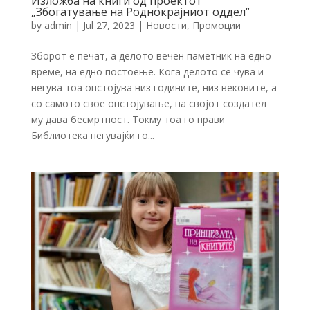
Изложба на книги од проектот
„Збогатување на Роднокрајниот оддел“
by
admin
|
Jul 27, 2023
|
Новости
,
Промоции
Зборот е печат, а делото вечен паметник на едно
време, на едно постоење. Кога делото се чува и
негува тоа опстојува низ годините, низ вековите, а
со самото свое опстојување, на својот создател
му дава бесмртност. Токму тоа го прави
Библиотека негувајќи го...