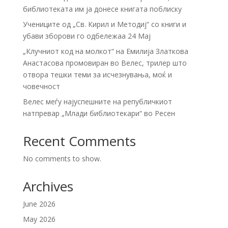
библиотеката им ја донесе книгата поблиску
Учениците од „Св. Кирил и Методиј“ со книги и
убави зборови го одбележаа 24 Мај
„Клучниот код на молкот“ на Емилија Златкова
Анастасова промовиран во Велес, трилер што
отвора тешки теми за исчезнувања, моќ и
човечност
Велес меѓу најуспешните на републичкиот
натпревар „Млади библиотекари“ во Ресен
Recent Comments
No comments to show.
Archives
June 2026
May 2026