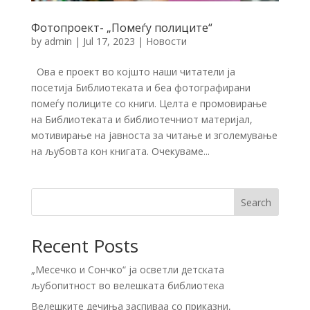
Фотопроект- „Помеѓу полиците“
by
admin
|
Jul 17, 2023
|
Новости
Ова е проект во којшто наши читатели ја
посетија Библиотеката и беа фотографирани
помеѓу полиците со книги. Целта е промовирање
на Библиотеката и библиотечниот материјал,
мотивирање на јавноста за читање и зголемување
на љубовта кон книгата. Очекуваме...
Search
Recent Posts
„Месечко и Сончко“ ја осветли детската
љубопитност во велешката библиотека
Велешките дечиња заспиваа со приказни,