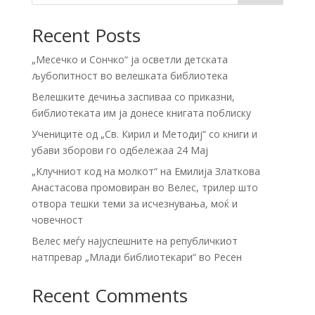
Recent Posts
„Месечко и Сончко“ ја осветли детската
љубопитност во велешката библиотека
Велешките дечиња заспиваа со приказни,
библиотеката им ја донесе книгата поблиску
Учениците од „Св. Кирил и Методиј“ со книги и
убави зборови го одбележаа 24 Мај
„Клучниот код на молкот“ на Емилија Златкова
Анастасова промовиран во Велес, трилер што
отвора тешки теми за исчезнувања, моќ и
човечност
Велес меѓу најуспешните на републичкиот
натпревар „Млади библиотекари“ во Ресен
Recent Comments