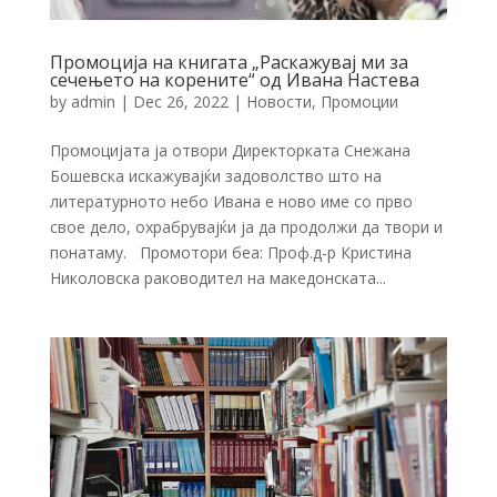
Промоција на книгата „Раскажувај ми за
сечењето на корените“ од Ивана Настева
by
admin
|
Dec 26, 2022
|
Новости
,
Промоции
Промоцијата ја отвори Директорката Снежана
Бошевска искажувајќи задоволство што на
литературното небо Ивана е ново име со прво
свое дело, охрабрувајќи ја да продолжи да твори и
понатаму. Промотори беа: Проф.д-р Кристина
Николовска раководител на македонската...