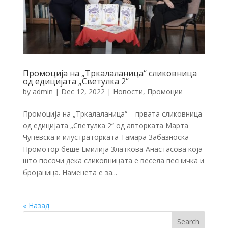
Промоција на „Тркалаланица“ сликовница
од едицијата „Светулка 2“
by
admin
|
Dec 12, 2022
|
Новости
,
Промоции
Промоција на „Тркалаланица“ – првата сликовница
од едицијата „Светулка 2“ од авторката Марта
Чупевска и илустраторката Тамара Забазноска
Промотор беше Емилија Златкова Анастасова која
што посочи дека сликовницата е весела песничка и
бројаница. Наменета е за...
« Назад
Search