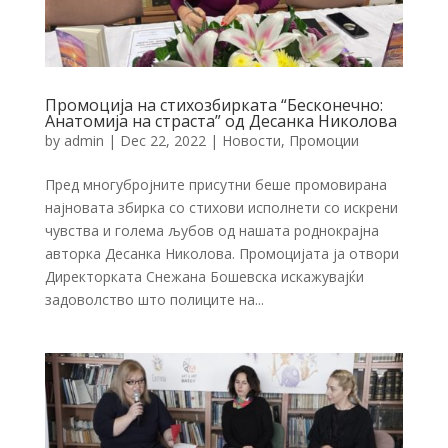
Промоција на стихозбирката “Бесконечно:
Анатомија на страста” од Десанка Николова
by
admin
|
Dec 22, 2022
|
Новости
,
Промоции
Пред многубројните присутни беше промовирана
најновата збирка со стихови исполнети со искрени
чувства и голема љубов од нашата роднокрајна
авторка Десанка Николова. Промоцијата ја отвори
Директорката Снежана Бошевска искажувајќи
задоволство што полиците на...