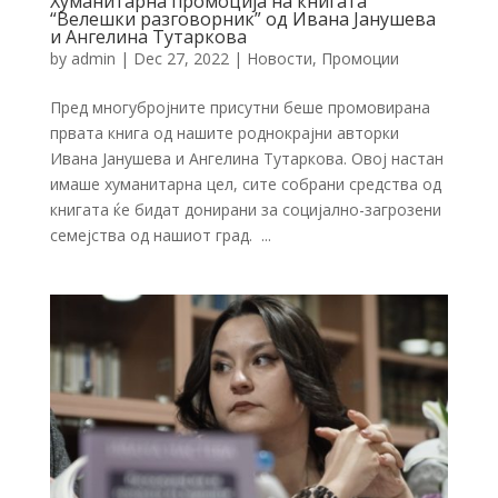
Хуманитарна промоција на книгата
“Велешки разговорник” од Ивана Јанушева
и Ангелина Тутаркова
by
admin
|
Dec 27, 2022
|
Новости
,
Промоции
Пред многубројните присутни беше промовирана
првата книга од нашите роднокрајни авторки
Ивана Јанушева и Ангелина Тутаркова. Овој настан
имаше хуманитарна цел, сите собрани средства од
книгата ќе бидат донирани за социјално-загрозени
семејства од нашиот град. ...