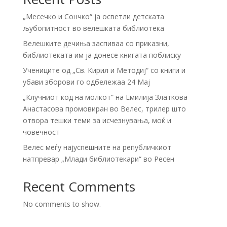
„Месечко и Сончко“ ја осветли детската
љубопитност во велешката библиотека
Велешките дечиња заспиваа со приказни,
библиотеката им ја донесе книгата поблиску
Учениците од „Св. Кирил и Методиј“ со книги и
убави зборови го одбележаа 24 Мај
„Клучниот код на молкот“ на Емилија Златкова
Анастасова промовиран во Велес, трилер што
отвора тешки теми за исчезнувања, моќ и
човечност
Велес меѓу најуспешните на републичкиот
натпревар „Млади библиотекари“ во Ресен
Recent Comments
No comments to show.