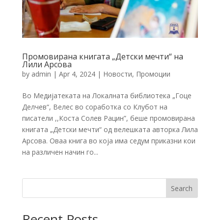
Промовирана книгата „Детски мечти“ на
Лили Арсова
by
admin
|
Apr 4, 2024
|
Новости
,
Промоции
Во Медијатеката на Локалната библиотека „Гоце
Делчев“, Велес во соработка со Клубот на
писатели ,,Коста Солев Рацин”, беше промовирана
книгата „Детски мечти“ од велешката авторка Лила
Арсова. Оваа книга во која има седум приказни кои
на различен начин го...
Search
Recent Posts