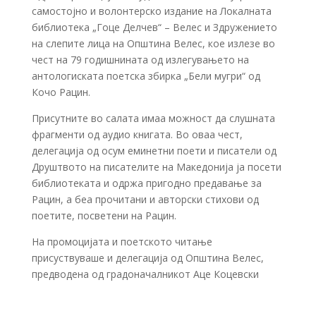
самостојно и волонтерско издание на Локалната
библиотека „Гоце Делчев“ – Велес и Здружението
на слепите лица на Општина Велес, кое излезе во
чест на 79 годишнината од излегувањето на
антологиската поетска збирка „Бели мугри“ од
Кочо Рацин.
Присутните во салата имаа можност да слушната
фрагменти од аудио книгата. Во оваа чест,
делегација од осум еминетни поети и писатели од
Друштвото на писателите на Македонија ја посети
библиотеката и одржа пригодно предавање за
Рацин, а беа прочитани и авторски стихови од
поетите, посветени на Рацин.
На промоцијата и поетското читање
присуствуваше и делегација од Општина Велес,
предводена од градоначалникот Аце Коцевски