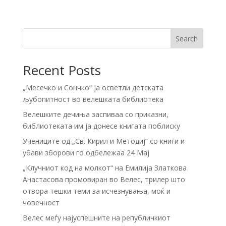
Search
Recent Posts
„Месечко и Сончко“ ја осветли детската
љубопитност во велешката библиотека
Велешките дечиња заспиваа со приказни,
библиотеката им ја донесе книгата поблиску
Учениците од „Св. Кирил и Методиј“ со книги и
убави зборови го одбележаа 24 Мај
„Клучниот код на молкот“ на Емилија Златкова
Анастасова промовиран во Велес, трилер што
отвора тешки теми за исчезнувања, моќ и
човечност
Велес меѓу најуспешните на републичкиот