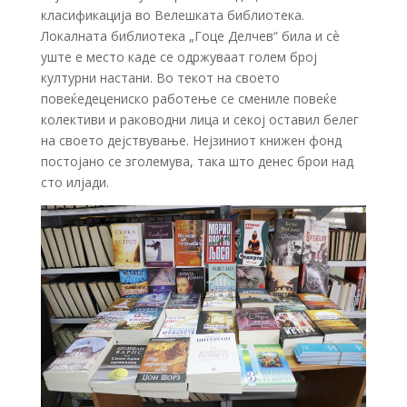
класификација во Велешката библиотека.
Локалната библиотека „Гоце Делчев“ била и сѐ
уште е место каде се одржуваат голем број
културни настани. Во текот на своето
повеќедецениско работење се смениле повеќе
колективи и раководни лица и секој оставил белег
на своето дејствување. Нејзиниот книжен фонд
постојано се зголемува, така што денес брои над
сто илјади.