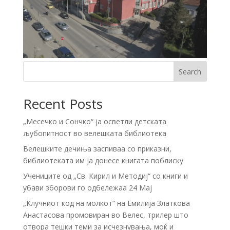
Search
Recent Posts
„Месечко и Сончко“ ја осветли детската
љубопитност во велешката библиотека
Велешките дечиња заспиваа со приказни,
библиотеката им ја донесе книгата поблиску
Учениците од „Св. Кирил и Методиј“ со книги и
убави зборови го одбележаа 24 Мај
„Клучниот код на молкот“ на Емилија Златкова
Анастасова промовиран во Велес, трилер што
отвора тешки теми за исчезнувања, моќ и