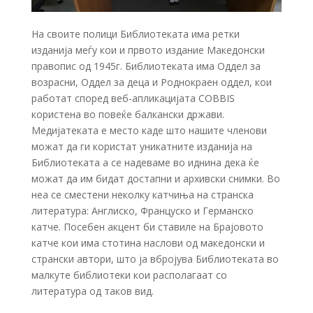
На своите полици Библиотеката има ретки
изданија меѓу кои и првото издание Македонски
правопис од 1945г. Библиотеката има Оддел за
возрасни, Оддел за деца и Роднокраен оддел, кои
работат според веб-апликацијата COBBIS
користена во повеќе балкански држави.
Медијатеката е место каде што нашите членови
можат да ги користат уникатните изданија на
Библиотеката а се надеваме во иднина дека ќе
можат да им бидат достапни и архивски снимки. Во
неа се сместени неколку катчиња на странска
литература: Англиско, Француско и Германско
катче. Посебен акцент би ставиле на Брајовото
катче кои има стотина наслови од македонски и
странски автори, што ја вбројува Библиотеката во
малкуте библиотеки кои располагаат со
литература од таков вид.