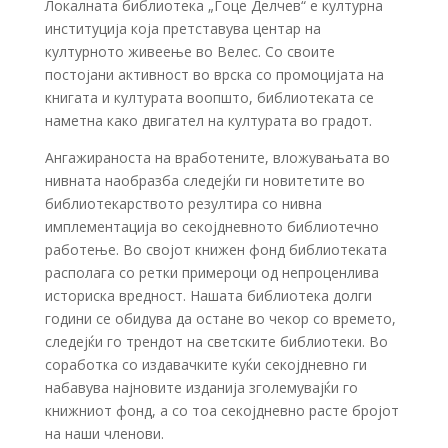
Локалната библиотека „Гоце Делчев“ е културна
институција која претставува центар на
културното живеење во Велес. Со своите
постојани активност во врска со промоцијата на
книгата и културата воопшто, библиотеката се
наметна како двигател на културата во градот.
Ангажираноста на вработените, вложувањата во
нивната наобразба следејќи ги новитетите во
библиотекарството резултира со нивна
имплементација во секојдневното библиотечно
работење. Во својот книжен фонд библиотеката
располага со ретки примероци од непроценлива
историска вредност. Нашата библиотека долги
години се обидува да остане во чекор со времето,
следејќи го трендот на светските библиотеки. Во
соработка со издавачките куќи секојдневно ги
набавува најновите изданија зголемувајќи го
книжниот фонд, а со тоа секојдневно расте бројот
на наши членови.