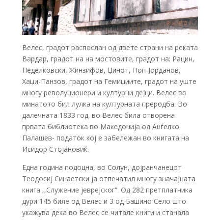
Велес, градот распослан од двете страни на реката
Вардар, градот на на мостовите, градот на: Рацин,
Неделковски, Жинзифов, Џинот, Поп-Јорданов,
Хаџи-Панзов, градот на Гемиџиите, градот на уште
многу револуционери и културни дејци. Велес во
минатото бил лулка на културната преродба. Во
далечната 1833 год. во Велес била отворена
првата библиотека во Македонија од Анѓелко
Палашев- податок кој е забележан во книгата на
Исидор Стојановиќ.
Една година подоцна, во Солун, дојранчанецот
Теодосиј Синаетски ја отпечатил многу значајната
книга ,,Служение јеврејског“. Од 282 претплатника
дури 145 биле од Велес и 3 од Башино Село што
укажува дека во Велес се читале книги и станала