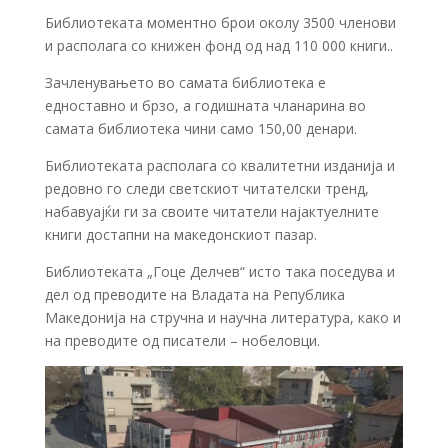
Библиотеката моментно брои околу 3500 членови
и располага со книжен фонд од над 110 000 книги..
Зачленувањето во самата библиотека е
едноставно и брзо, а годишната чланарина во
самата библиотека чини само 150,00 денари.
Библиотеката располага со квалитетни изданија и
редовно го следи светскиот читателски тренд,
набавуајќи ги за своите читатели најактуелните
книги достапни на македонскиот пазар.
Библиотеката „Гоце Делчев“ исто така поседува и
дел од преводите на Владата на Република
Македонија на стручна и научна литература, како и
на преводите од писатели – нобеловци.