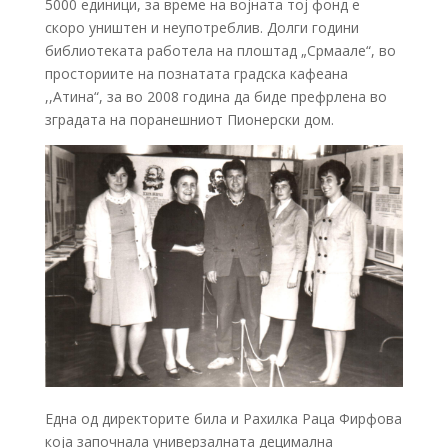
5000 единици, за време на војната тој фонд е
скоро уништен и неупотреблив. Долги години
библиотеката работела на плоштад „Срмаале“, во
просториите на познатата градска кафеана
,,Атина“, за во 2008 година да биде префрлена во
зградата на поранешниот Пионерски дом.
Една од директорите била и Рахилка Раца Фирфова
која започнала универзалната децимална