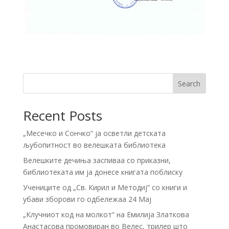
Search
Recent Posts
„Месечко и Сончко“ ја осветли детската
љубопитност во велешката библиотека
Велешките дечиња заспиваа со приказни,
библиотеката им ја донесе книгата поблиску
Учениците од „Св. Кирил и Методиј“ со книги и
убави зборови го одбележаа 24 Мај
„Клучниот код на молкот“ на Емилија Златкова
Анастасова промовиран во Велес, трилер што