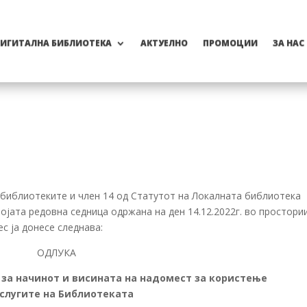
ИГИТАЛНА БИБЛИОТЕКА
АКТУЕЛНО
ПРОМОЦИИ
ЗА НАС
за библиотеките и член 14 од Статутот на Локалната библиотека
војата редовна седница одржана на ден 14.12.2022г. во простори
с ја донесе следнава:
ОДЛУКА
за начинот и висината на надомест за користење
услугите на Библиотеката