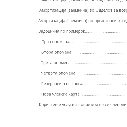
Амортизација (заемнина) во Одделот з
Амортизација (заемнина) во организацис
Задоцнина по примерок………………………………
Прва опомена…………………………………………………
Втора опомена……………………………………………
Трета опомена………………………………………………
Четврта опомена………………………………………
Резервација на книга………………………………
Нова членска карта…………………………………
Користење услуги за оние кои не се 