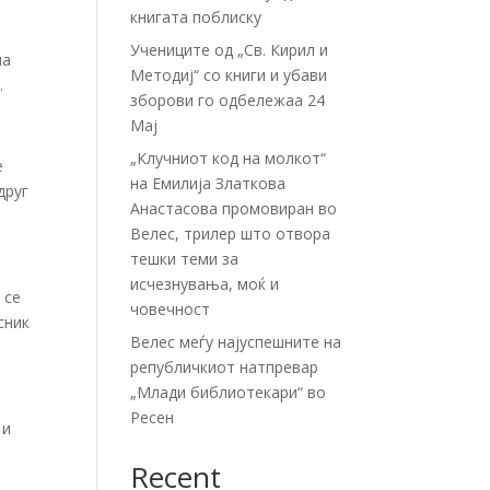
книгата поблиску
Учениците од „Св. Кирил и
на
Методиј“ со книги и убави
.
зборови го одбележаа 24
Мај
„Клучниот код на молкот“
е
на Емилија Златкова
друг
Анастасова промовиран во
Велес, трилер што отвора
тешки теми за
исчезнувања, моќ и
 се
човечност
сник
Велес меѓу најуспешните на
републичкиот натпревар
„Млади библиотекари“ во
Ресен
и
Recent