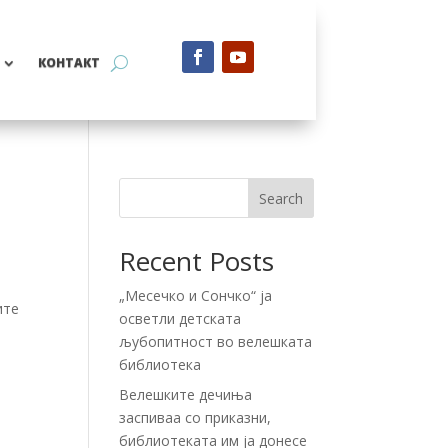
КОНТАКТ
Search
Recent Posts
„Месечко и Сончко“ ја
ите
осветли детската
љубопитност во велешката
библиотека
Велешките дечиња
заспиваа со приказни,
библиотеката им ја донесе