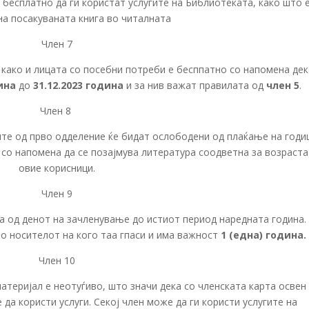
бесплатно да ги користат услугите на Библиотеката, како што 
а посакуваната книга во читалната
Член 7
 како и лицата со посебни потреби е бесппатно со напомена дек
дина
до
31.12.2023 година
и за нив важат правилата од
член 5
.
Член 8
ите од прво одделение ќе бидат ослободени од плаќање на год
 со напомена да се позајмува литература соодветна за возраста
овие корисници.
Член 9
ва од денот на зачленување до истиот период наредната година.
мо носителот на кого таа гпаси и има важност
1 (една) година.
Член 10
атеријал е неотуѓиво, што значи дека со членската карта освен
да користи услуги. Секој член може да ги користи услугите на