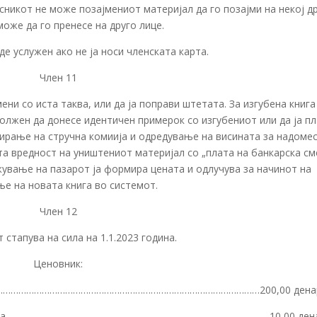
никот не може позајмениот материјал да го позајми на некој др
може да го пренесе на друго лице.
е услужен ако не ја носи членската карта.
Член 11
ни со иста таква, или да ја поправи штетата. За изгубена книга
олжен да донесе идентичен примерок со изгубениот или да ја п
ирање на стручна комиија и одредување на висината за надомес
та вредност на уништениот материјал со „плата на банкарска см
жување на пазарот ја формира цената и одлучува за начинот на
ње на новата книга во системот.
Член 12
 стапува на сила на 1.1.2023 година.
Ценовник:
……… ……………………………………………………………………………………………200,00 дена
за деца……………………………………………………………………………………….. 10,00 ден