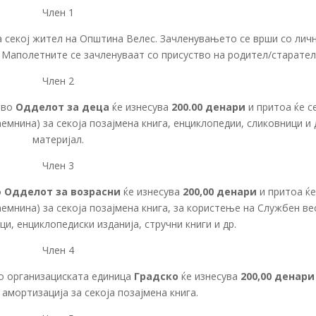
Член 1
 секој жител на Општина Велес. Зачленувањето се врши со лич
. Маполетните се зачленуваат со присуство на родител/старател
Член 2
 во
Одделот за деца
ќе изнесува
200.00 денари
и притоа ќе с
емнина) за секоја позајмена книга, енциклопедии, сликовници и 
материјал.
Член 3
о
Одделот за возрасни
ќе изнесува
200,00 денари
и притоа ќе
аемнина) за секоја позајмена книга, за користење на Службен ве
ци, енциклопедиски изданија, стручни книги и др.
Член 4
во организациската единица
Градско
ќе изнесува
200,00 денари
 амортизација за секоја позајмена книга.