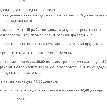
Член 5
ддели ќе важат следниве правила:
 позајмување кои можат да се задржат најмногу
15 дена
од дено
позајмувањето.
зајмување, уште
15 работни дена
со јавување преку телефон, п
а шалтер за што наплаќа нова (амортизација) заемнина.
за примерок по истекот на периодот за амортизација(заемнина)
е ја врати книгата навреме, се испраќа опомена.
ора опомена изнесува
20,00 денари
, трета опомена изнесува
30
 денари
. Потоа членот има забрана за зајмување книги се додек
е раздопжат невратените.
ја на книга изнесува
10,00 денари.
ва Библиотеката. За да се направи нова изнесува
10,00 денари.
Член 6