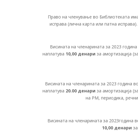
Право на членување во Библиотеката има
исправа (лична карта или патна исправа)
Висината на членарината за 2023 година
наплатува
10,00 денари
за амортизација (за
Висината на членарината за 2023 година в
наплатува
20.00 денари
за амортизација (з
на РМ, периодика, речни
Висината на членарината за 202Згодина 
10,00 денари
за