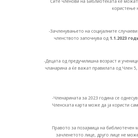
Сите членови на Библиотеката ќе можат 
користење н
-Зачленувањето на социјалните случаеви
членството започнува од
1.1.2023 го
-Децата од предучилишна возраст и учениц
чланарина а ќе важат правилата од Член 5,
-Членарината за 2023 година се однесу
Членската карта може да ја користи са
Правото за позајмица на библиотечен м
зачленетото лице, друго лице не може 