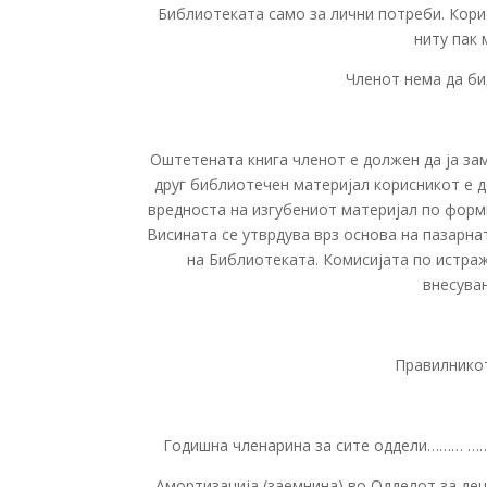
Библиотеката само за лични потреби. Корис
ниту пак 
Членот нема да бид
Оштетената книга членот е должен да ја заме
друг библиотечен материјал корисникот е д
вредноста на изгубениот материјал по форм
Висината се утврдува врз основа на пазарна
на Библиотеката. Комисијата по истра
внесува
Правилникот
Годишна членарина за сите оддели
Амортизација (заемнина) во Одделот 