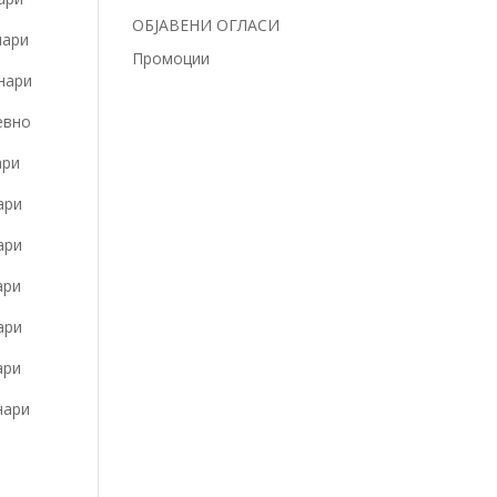
ОБЈАВЕНИ ОГЛАСИ
нари
Промоции
нари
евно
ри
ри
ари
ри
ари
ари
нари