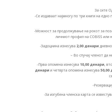
За сите О
-Се издаваат најмногу по три книги на едно
-Можност за продолжување на рокот за по
личниот профил на СОВISS или н
-Задоцнина изнесува
2,00 денари
дневно 
– Во спучај членот да н
-Прва опомена изнесува
10,00 денари
, вт
денари
и четврта опомена изнесува
50,00
с
-Резерваци
-За изгубена членска карта се известу