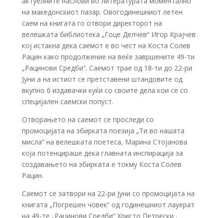
актуелните наслови во литературата моментално
на македонскиот пазар. Овогодинешниот летен
саем на книгата го отвори директорот на
велешката библиотека „Гоце Делчев“ Игор Крајчев
кој истакна дека саемот е во чест на Коста Солев
Рацин како продолжение на веќе завршените 49-ти
„Рацинови Средби“. Саемот трае од 18-ти до 22-ри
Јуни а на истиот се претставени штандовите од
вкупно 6 издавачки куќи со своите дела кои се со
специјален саемски попуст.
Отворањето на саемот се проследи со
промоцијата на збирката поезија „Ти во нашaтa
мислa“ на велешката поетеса, Марина Стојанова
која потенцираше дека главната инспирација за
создавањето на збирката е токму Коста Солев
Рацин.
Саемот се затвори на 22-ри Јуни со промоцијата на
книгата „Погрешен човек“ од годинешниот лауерат
на 49-те „Рацинови Средби“ Христо Петрески .