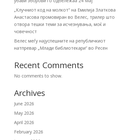
убави зборови го одбележаа 24 Мај
„Клучниот код на молкот“ на Емилија Златкова
Анастасова промовиран во Велес, трилер што
отвора тешки теми за исчезнувања, моќ и
човечност
Велес меѓу најуспешните на републичкиот
натпревар „Млади библиотекари“ во Ресен
Recent Comments
No comments to show.
Archives
June 2026
May 2026
April 2026
February 2026