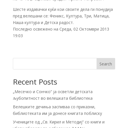
Шесте издавачки куќи кои своите дела ги понудија
пред велешани се: Феникс, Култура, Три, Матица,
Наша култура и Детска радост.
Последно освежено на Среда, 02 Октомври 2013
19:03
Search
Recent Posts
„Месечко и Сончко“ ја осветли детската
љубопитност во велешката библиотека
Велешките дечиња заспиваа со приказни,
библиотеката им ја донесе книгата поблиску
Учениците од „Св. Кирил и Методиј“ со книги и