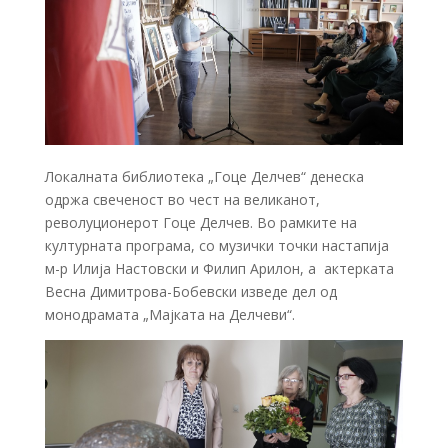
Локалната библиотека „Гоце Делчев“ денеска
одржа свеченост во чест на великанот,
револуционерот Гоце Делчев. Во рамките на
културната програма, со музички точки настапија
м-р Илија Настовски и Филип Арилон, а актерката
Весна Димитрова-Бобевски изведе дел од
монодрамата „Мајката на Делчеви“.