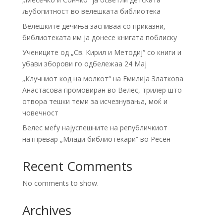
љубопитност во велешката библиотека
Велешките дечиња заспиваа со приказни,
библиотеката им ја донесе книгата поблиску
Учениците од „Св. Кирил и Методиј“ со книги и
убави зборови го одбележаа 24 Мај
„Клучниот код на молкот“ на Емилија Златкова
Анастасова промовиран во Велес, трилер што
отвора тешки теми за исчезнувања, моќ и
човечност
Велес меѓу најуспешните на републичкиот
натпревар „Млади библиотекари“ во Ресен
Recent Comments
No comments to show.
Archives