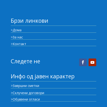
Брзи линкови
>Дома
>За нас
>Контакт
Следете не
Инфо од јавен карактер
>Завршни сметки
>Склучени договори
>Објавени огласи