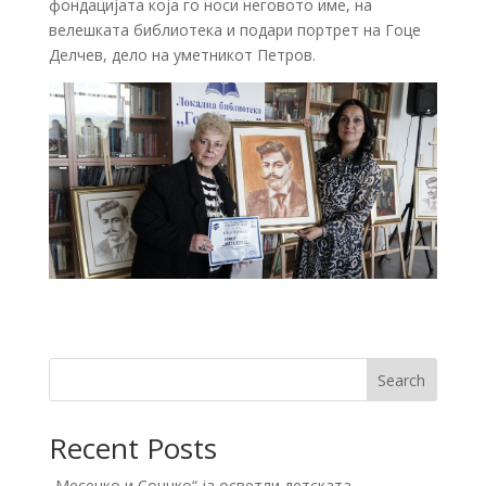
фондацијата која го носи неговото име, на
велешката библиотека и подари портрет на Гоце
Делчев, дело на уметникот Петров.
Search
Recent Posts
„Месечко и Сончко“ ја осветли детската