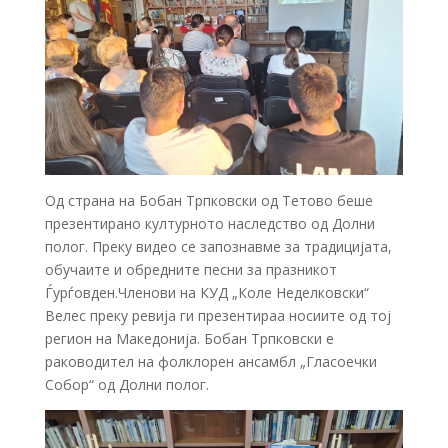
Од страна на Бобан Трпковски од Тетово беше
презентирано културното наследство од Долни
полог. Преку видео се запознавме за традицијата,
обучаите и обредните песни за празникот
Ѓурѓовден.Членови на КУД „Коле Неделковски“
Велес преку ревија ги презентираа носиите од тој
регион на Македонија. Бобан Трпковски е
раководител на фолклорен ансамбл „Гласоечки
Собор“ од Долни полог.