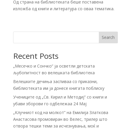
Од страна на библиотеката беше поставена
изложба од книги и литература со оваа тематика.
Search
Recent Posts
„Месечко и Сончко“ ја осветли детската
љубопитност во велешката библиотека
Велешките дечиња заспиваа со приказни,
библиотеката им ја донесе книгата поблиску
Учениците од „Св. Кирил и Методиј“ со книги и
убави зборови го одбележаа 24 Мај
„Клучниот код на молкот“ на Емилија Златкова
Анастасова промовиран во Велес, трилер што
отвора тешки теми за исчезнувања, моќ и