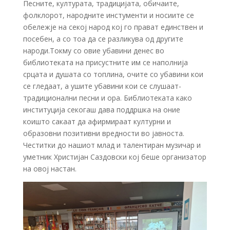
Песните, културата, традицијата, обичаите,
фолклорот, народните инстументи и носиите се
обележје на секој народ кој го прават единствен и
посебен, а со тоа да се разликува од другите
народи.Токму со овие убавини денес во
библиотеката на присустните им се наполнија
срцата и душата со топлина, очите со убавини кои
се гледаат, а ушите убавини кои се слушаат-
традиционални песни и ора. Библиотеката како
институција секогаш дава поддршка на оние
коишто сакаат да афирмираат културни и
образовни позитивни вредности во јавноста.
Честитки до нашиот млад и талентиран музичар и
уметник Христијан Саздовски кој беше организатор
на овој настан.