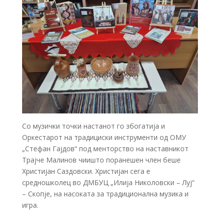
Со музички точки настанот го збогатија и
Оркестарот на традициски инструменти од ОМУ
„Стефан Гајдов“ под менторство на наставникот
Трајче Малинов чиишто поранешен член беше
Христијан Саздовски. Христијан сега е
средношколец во ДМБУЦ „Илија Николовски – Луј“
– Скопје, на насоката за традиционална музика и
игра.