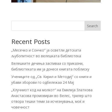
Search
Recent Posts
„Месечко и Сончко“ ја осветли детската
љубопитност во велешката библиотека
Велешките дечиња заспиваа со приказни,
библиотеката им ја донесе книгата поблиску
Учениците од „Св. Кирил и Методиј“ со книги и
убави зборови го одбележаа 24 Мај
„Клучниот код на молкот“ на Емилија Златкова
Анастасова промовиран во Велес, трилер што
отвора тешки теми за исчезнувања, моќ и
човечност