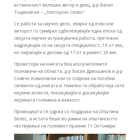
истакнатиот велешки автор и деец, д-р Васил
Тоциновски – „Златоусно слово“.
Се работи за научно дело, збирка од есеи кои
авторот го сумирал одбележувајќи една епоха од
својата научно истражувачка работа, претежно
задржувајќи се на својата специјалност, 19-от век,
но зафаќајќи и делови од 17 от и раниот 20 век.
Промотори на книгата беа исклучителните
познавачи на областа, д-р Васил Дрвошанов и д-р
Славчо Ковиловски кои се осврнаа на посебни
сегменти од книгата и темелно ги обработија сите
нејзини аспекти, покажувајќи и докажувајќи
нејзината големина и важност.
Промоцијата се одржа со поддршка на Општина
Велес, а истата беше во рамки на општинското
чествување на големиот празник 11 Октомври.