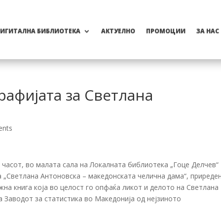
ИГИТАЛНА БИБЛИОТЕКА
АКТУЕЛНО
ПРОМОЦИИ
ЗА НАС
афијата за Светлана
ents
2 часот, во малата сала на Локалната библиотека „Гоце Делчев“
а „Светлана Антоновска – македонската челична дама“, приреде
на книга која во целост го опфаќа ликот и делото на Светлана
а Заводот за статистика во Македонија од нејзиното