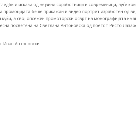
ледби и искази од нејзини соработници и современици, луѓе кои
 на промоцијата беше прикажан и видео портрет изработен од в
и куќи, а свој опсежен промоторски осврт на монографијата им
песна посветена на Светлана Антоновска од поетот Ристо Лазар
т Иван Антоновски.