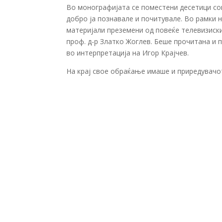
Во монографијата се поместени десетици сог
добро ја познавале и почитувале. Во рамки
материјали преземени од повеќе телевизиск
проф. д-р Златко Жоглев. Беше прочитана и 
во интерпретација на Игор Крајчев.
На крај свое обраќање имаше и приредувачо