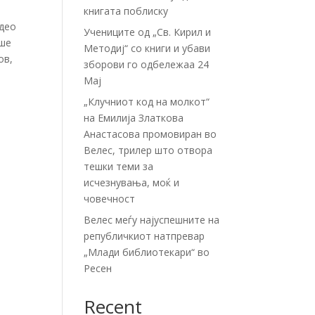
книгата поблиску
идео
Учениците од „Св. Кирил и
аше
Методиј“ со книги и убави
ов,
зборови го одбележаа 24
Мај
„Клучниот код на молкот“
на Емилија Златкова
Анастасова промовиран во
Велес, трилер што отвора
тешки теми за
исчезнувања, моќ и
човечност
Велес меѓу најуспешните на
републичкиот натпревар
„Млади библиотекари“ во
Ресен
Recent