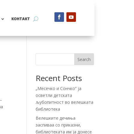
КОНТАКТ
Search
Recent Posts
„Месечко и Сончко“ ја
осветли детската
 –
љубопитност во велешката
на
библиотека
Велешките дечиња
заспиваа со приказни,
библиотеката им ја донесе