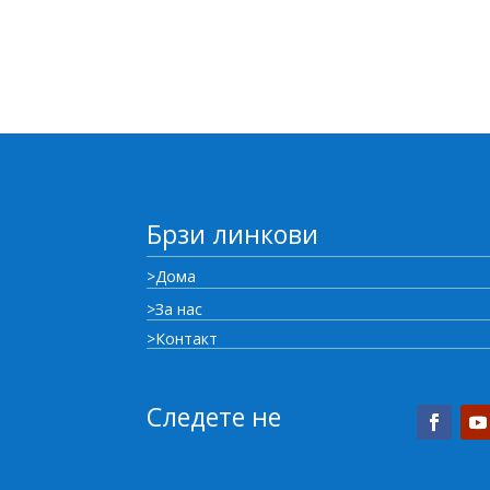
Брзи линкови
>Дома
>За нас
>Контакт
Следете не