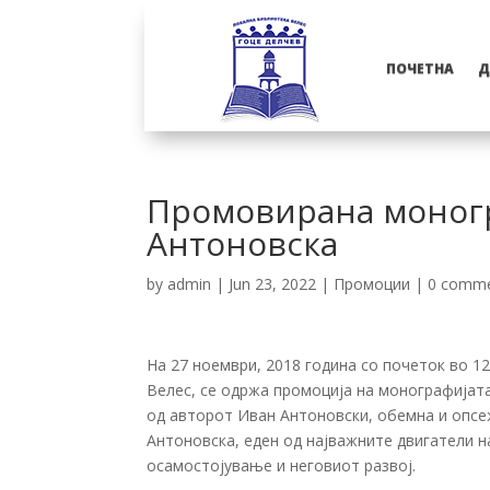
ПОЧЕТНА
Д
Промовирана моногр
Антоновска
by
admin
|
Jun 23, 2022
|
Промоции
|
0 comm
На 27 ноември, 2018 година со почеток во 1
Велес, се одржа промоција на монографијат
од авторот Иван Антоновски, обемна и опсеж
Антоновска, еден од најважните двигатели н
осамостојување и неговиот развој.