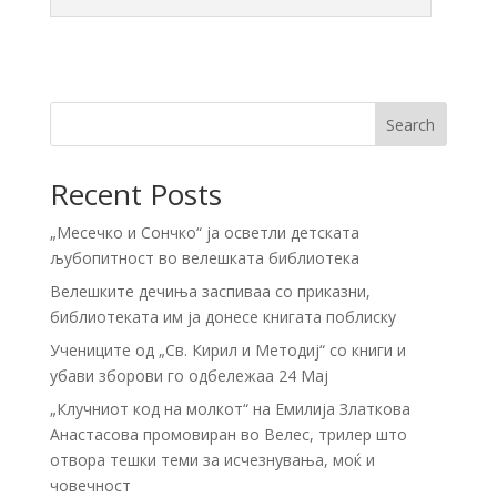
Search
Recent Posts
„Месечко и Сончко“ ја осветли детската
љубопитност во велешката библиотека
Велешките дечиња заспиваа со приказни,
библиотеката им ја донесе книгата поблиску
Учениците од „Св. Кирил и Методиј“ со книги и
убави зборови го одбележаа 24 Мај
„Клучниот код на молкот“ на Емилија Златкова
Анастасова промовиран во Велес, трилер што
отвора тешки теми за исчезнувања, моќ и
човечност