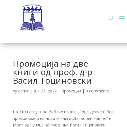
Промоција на две
книги од проф. д-р
Васил Тоциновски
by
admin
|
Jun 23, 2022
|
Промоции
|
0 comments
На 31ви август во библиотеката „Гоце Делчев“ беа
промовирани најновите книги „Затворен ковчег” и
Мост од Ѕуница на проф. д-р Васил Тоциновски.