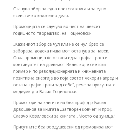
Станува збор за една поетска книга и за едно
есеистичко книжевно дело.
Промоцијата се случува во чест на шеесет
годишното творештво, на Тоциновски.
„Кажаниот збор се чул или не се чул брзо се
заборава, додека пишаниот останува за навек.
Оваа промоција ќе остави една трајна трага и
континуитет на древниот Велес кој е светски
пример и по револуционерната и книжевната
позитивна енергија во која светот чекори напред и
остава трајни траги зад себе”, рече за присутните
медиуми д-р Васил Тоциновски.
Промотори на книгите на беа проф д-р Васил
Дрвошанов за книгата „Затворен ковчег“ и проф.
Славчо Ковиловски за книгата „Мосто од ѕуница.“
Присутните беа воодушевени од промовираниот