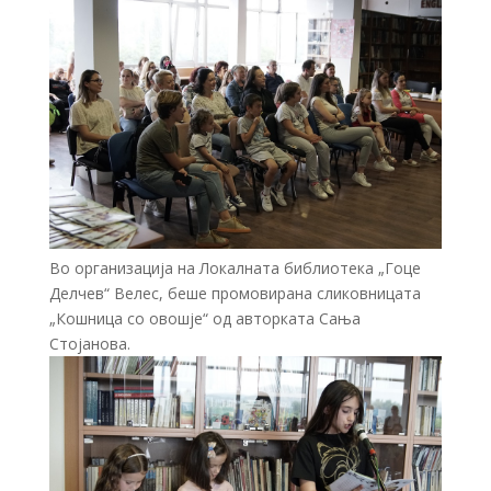
Во организација на Локалната библиотека „Гоце
Делчев“ Велес, беше промовирана сликовницата
„Кошница со овошје“ од авторката Сања
Стојанова.