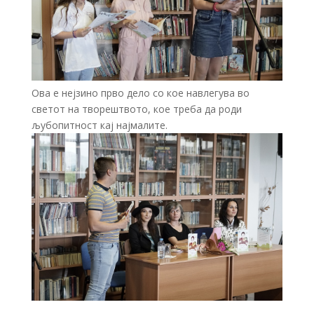
Ова е нејзино прво дело со кое навлегува во
светот на творештвото, кое треба да роди
љубопитност кај најмалите.