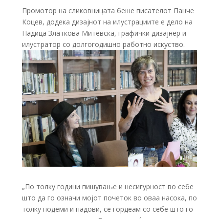
Промотор на сликовницата беше писателот Панче
Коцев, додека дизајнот на илустрациите е дело на
Надица Златкова Митевска, графички дизајнер и
илустратор со долгогодишно работно искуство.
„По толку години пишување и несигурност во себе
што да го означи мојот почеток во оваа насока, по
толку подеми и падови, се гордеам со себе што го