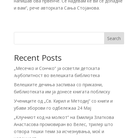
напишав ова првенче. Се надевам ќе ви се допадне
и вам“, рече авторката Сања Стојанова.
Search
Recent Posts
„Месечко и Сончко“ ја осветли детската
љубопитност во велешката библиотека
Велешките дечиња заспиваа со приказни,
библиотеката им ја донесе книгата поблиску
Учениците од „Св. Кирил и Методиј“ со книги и
убави зборови го одбележаа 24 Мај
„Клучниот код на молкот“ на Емилија Златкова
Анастасова промовиран во Велес, трилер што
отвора тешки теми за исчезнувања, моќ и