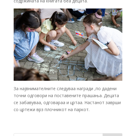
содржината на книгата беа децата.
За највнимателните следуваа награди ,по дадени
точни одговори на поставените прашања. Децата
се забавуваа, одговараа и цртаа. Настанот заврши
со цртежи врз плочникот на паркот.