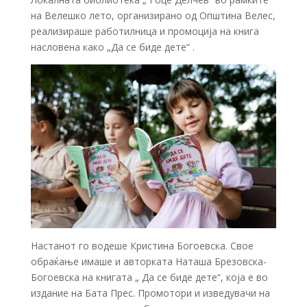
на Велешко лето, организирано од Општина Велес,
реализираше работилница и промоција на книга
насловена како „Да се биде дете“ .
Настанот го водеше Кристина Богоевска. Свое
обраќање имаше и авторката Наташа Брезовска-
Богоевска на книгата „ Да се биде дете“, која е во
издание на Бата Прес. Промотори и изведувачи на