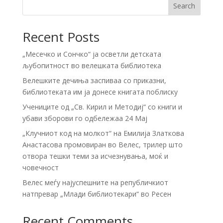
Search
Recent Posts
„Месечко и Сончко“ ја осветли детската
љубопитност во велешката библиотека
Велешките дечиња заспиваа со приказни,
библиотеката им ја донесе книгата поблиску
Учениците од „Св. Кирил и Методиј“ со книги и
убави зборови го одбележаа 24 Мај
„Клучниот код на молкот“ на Емилија Златкова
Анастасова промовиран во Велес, трилер што
отвора тешки теми за исчезнувања, моќ и
човечност
Велес меѓу најуспешните на републичкиот
натпревар „Млади библиотекари“ во Ресен
Recent Comments