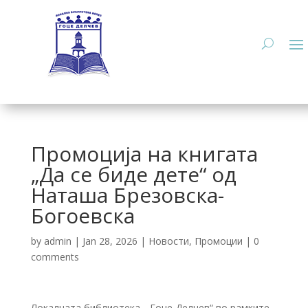
Промоција на книгата
„Да се биде дете“ од
Наташа Брезовска-
Богоевска
by
admin
|
Jan 28, 2026
|
Новости
,
Промоции
|
0
comments
Локалната библиотека „ Гоце Делчев“ во рамките