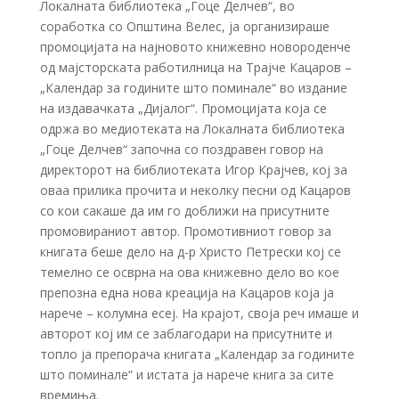
Локалната библиотека „Гоце Делчев“, во
соработка со Општина Велес, ја организираше
промоцијата на најновото книжевно новороденче
од мајсторската работилница на Трајче Кацаров –
„Календар за годините што поминале“ во издание
на издавачката „Дијалог“. Промоцијата која се
одржа во медиотеката на Локалната библиотека
„Гоце Делчев“ започна со поздравен говор на
директорот на библиотеката Игор Крајчев, кој за
оваа прилика прочита и неколку песни од Кацаров
со кои сакаше да им го доближи на присутните
промовираниот автор. Промотивниот говор за
книгата беше дело на д-р Христо Петрески кој се
темелно се осврна на ова книжевно дело во кое
препозна една нова креација на Кацаров која ја
нарече – колумна есеј. На крајот, своја реч имаше и
авторот кој им се заблагодари на присутните и
топло ја препорача книгата „Календар за годините
што поминале“ и истата ја нарече книга за сите
времиња.