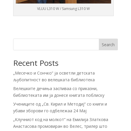
VLUU L310 W / Samsung L310 W
Search
Recent Posts
„Месечко и Сончко“ ја осветли детската
љубопитност во велешката библиотека
Велешките дечиња заспиваа со приказни,
библиотеката им ја донесе книгата поблиску
Учениците од „Св. Кирил и Методиј“ со книги и
убави зборови го одбележаа 24 Мај
„Клучниот код на молкот“ на Емилија Златкова
Анастасова промовиран во Велес, трилер што