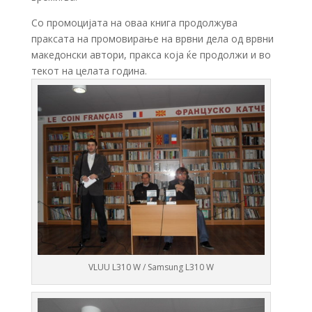
Со промоцијата на оваа книга продолжува
праксата на промовирање на врвни дела од врвни
македонски автори, пракса која ќе продолжи и во
текот на целата година.
VLUU L310 W / Samsung L310 W