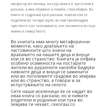
професор во пензија, на која оваа и е трета книга
раскази, а има објавено и повеќе стихозбирки. Во
книга се содржани куси раскази, новели кои се
поделени во четири групи, во нив преовладува
чувството кон татковината, кон околината во која
живее и семејството.
Во книгата има многу метафорични
моменти, како доаѓањето на
ластовичките што значи на
враќањето на нашите деца и внуци
кои се во странство. Книгата ја опфаќа
особено осаменоста на постарите
жители во руралните населби бидејќи
нивните деца и внуци се заминати
или во поголемите градови во земјава
или во странство, а говори и за
испустувањето на селото.
Сите наши иселеници ќе се најдат во
оваа книга со раскази, но и нивите
родители и роднини кои тука во
земјава ги чекаат, секогаш со