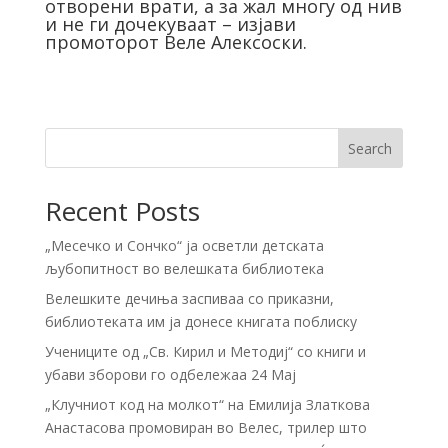
отворени врати, а за жал многу од нив
и не ги дочекуваат – изјави
промоторот Веле Алексоски.
Search
Recent Posts
„Месечко и Сончко“ ја осветли детската
љубопитност во велешката библиотека
Велешките дечиња заспиваа со приказни,
библиотеката им ја донесе книгата поблиску
Учениците од „Св. Кирил и Методиј“ со книги и
убави зборови го одбележаа 24 Мај
„Клучниот код на молкот“ на Емилија Златкова
Анастасова промовиран во Велес, трилер што