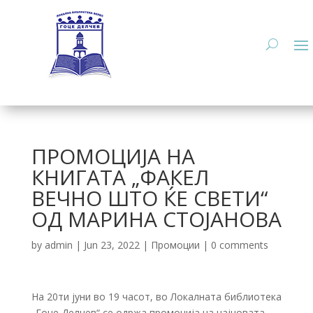
ПРОМОЦИЈА НА
КНИГАТА „ФАКЕЛ
ВЕЧНО ШТО ЌЕ СВЕТИ“
ОД МАРИНА СТОЈАНОВА
by
admin
|
Jun 23, 2022
|
Промоции
|
0 comments
На 20ти јуни во 19 часот, во Локалната библиотека
„Гоце Делчев“ се одржа промоција на најновата