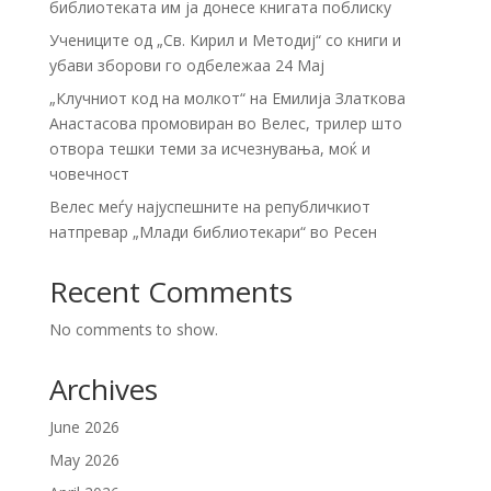
библиотеката им ја донесе книгата поблиску
Учениците од „Св. Кирил и Методиј“ со книги и
убави зборови го одбележаа 24 Мај
„Клучниот код на молкот“ на Емилија Златкова
Анастасова промовиран во Велес, трилер што
отвора тешки теми за исчезнувања, моќ и
човечност
Велес меѓу најуспешните на републичкиот
натпревар „Млади библиотекари“ во Ресен
Recent Comments
No comments to show.
Archives
June 2026
May 2026