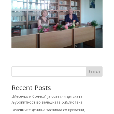
Search
Recent Posts
„Месечко и Сончко“ ја осветли детската
љубопитност во велешката библиотека
Велешките дечиња заспиваа со приказни,