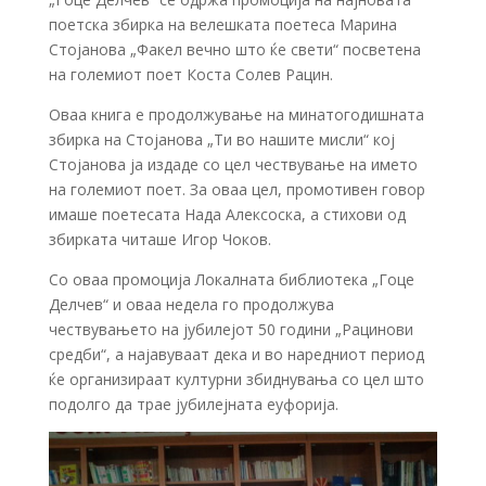
поетска збирка на велешката поетеса Марина
Стојанова „Факел вечно што ќе свети“ посветена
на големиот поет Коста Солев Рацин.
Оваа книга е продолжување на минатогодишната
збирка на Стојанова „Ти во нашите мисли“ кој
Стојанова ја издаде со цел чествување на името
на големиот поет. За оваа цел, промотивен говор
имаше поетесата Нада Алексоска, а стихови од
збирката читаше Игор Чоков.
Со оваа промоција Локалната библиотека „Гоце
Делчев“ и оваа недела го продолжува
чествувањето на јубилејот 50 години „Рацинови
средби“, а најавуваат дека и во наредниот период
ќе организираат културни збиднувања со цел што
подолго да трае јубилејната еуфорија.