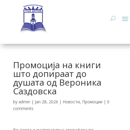
Промоција на книги
што допираат до
душата од Вероника
Саздовска
by
admin
|
Jan 28, 2026
|
Новости
,
Промоции
|
0
comments
Во топла и инспиративна атмосфера во