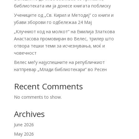
библиотеката им ја донесе книгата поблиску
Учениците од „Св. Кирил и Методиј“ со книги и
убави зборови го одбележаа 24 Мај
„Клучниот код на молкот“ на Емилија Златкова
Анастасова промовиран во Велес, трилер што
отвора тешки теми за исчезнувања, моќ и
човечност
Велес меѓу најуспешните на републичкиот
натпревар „Млади библиотекари“ во Ресен
Recent Comments
No comments to show.
Archives
June 2026
May 2026