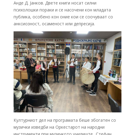
Анде Д. Јанков. Двете книги носат силни
психолошки пораки и се насочени кон младата
публика, особено кон оние кои се соочуваат со
анксиозност, осаменост или депресија.
Културниот дел на програмата беше збогатен со
музички изведби на Оркестарот на народни
инструменти при музичкото училиште „Стефан