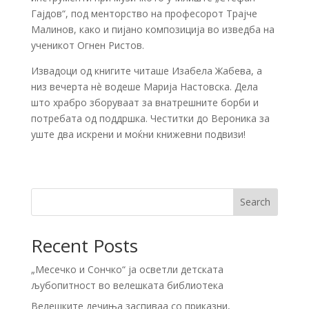
Гајдов“, под менторство на професорот Трајче
Малинов, како и пијано композиција во изведба на
ученикот Огнен Ристов.
Извадоци од книгите читаше Изабела Жабева, а
низ вечерта нè водеше Марија Настовска. Делa
што храбро зборуваат за внатрешните борби и
потребата од поддршка. Честитки до Вероника за
уште два искрени и моќни книжевни подвизи!
Search
Recent Posts
„Месечко и Сончко“ ја осветли детската
љубопитност во велешката библиотека
Велешките дечиња заспиваа со приказни,