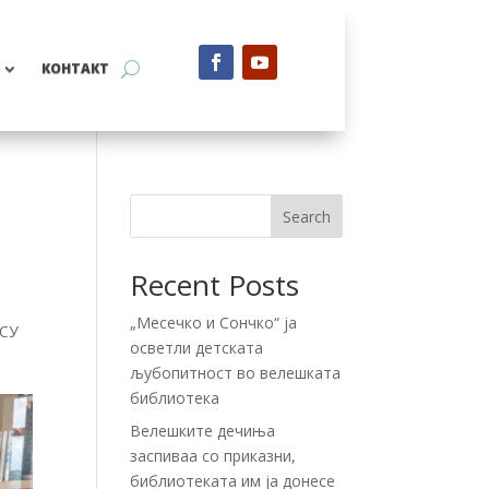
КОНТАКТ
Search
Recent Posts
„Месечко и Сончко“ ја
ОСУ
осветли детската
љубопитност во велешката
библиотека
Велешките дечиња
заспиваа со приказни,
библиотеката им ја донесе