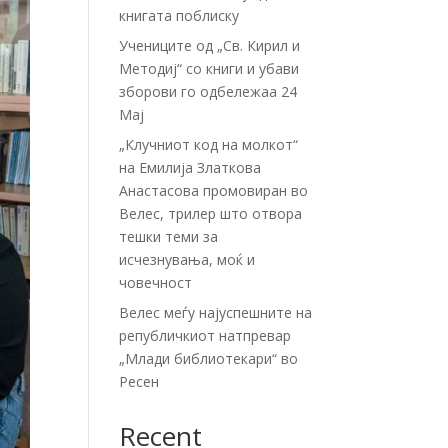
книгата поблиску
Учениците од „Св. Кирил и
Методиј“ со книги и убави
зборови го одбележаа 24
Мај
„Клучниот код на молкот“
на Емилија Златкова
Анастасова промовиран во
Велес, трилер што отвора
тешки теми за
исчезнувања, моќ и
човечност
Велес меѓу најуспешните на
републичкиот натпревар
„Млади библиотекари“ во
Ресен
Recent