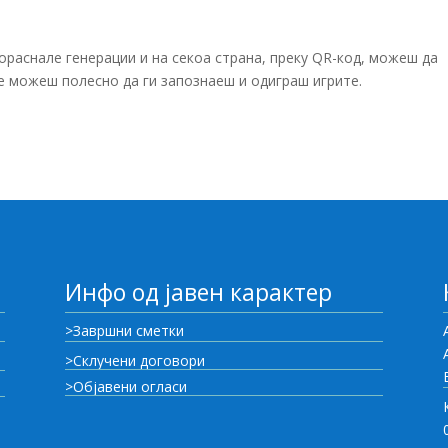
пораснале генерации и на секоа страна, преку QR-код, можеш да
ќе можеш полесно да ги запознаеш и одиграш игрите.
Инфо од јавен карактер
>Завршни сметки
>Склучени договори
>Објавени огласи