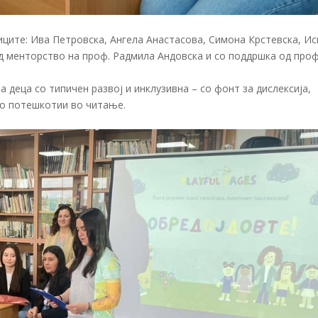
иците: Ива Петровска, Ангела Анастасова, Симона Крстевска, Ис
д менторство на проф. Радмила Андовска и со поддршка од проф
а деца со типичен развој и инклузивна – со фонт за дислексија,
со потешкотии во читање.