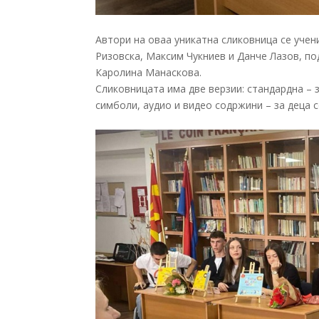
Автори на оваа уникатна сликовница се учен
Ризовска, Максим Чукниев и Данче Лазов, по
Каролина Манаскова.
Сликовницата има две верзии: стандардна – з
симболи, аудио и видео содржини – за деца 