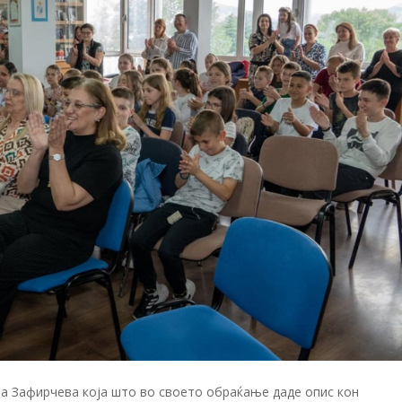
на Зафирчева која што во своето обраќање даде опис кон