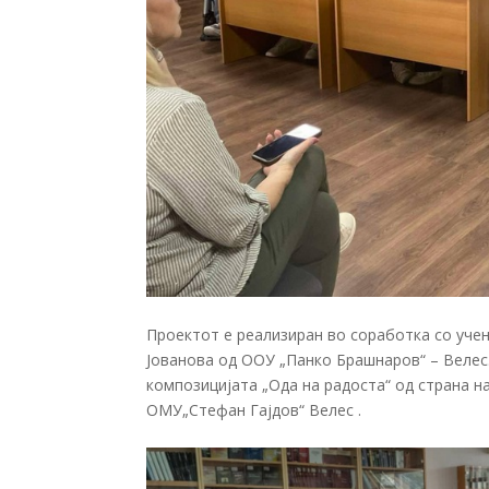
Проектот е реализиран во соработка со уче
Јованова од ООУ „Панко Брашнаров“ – Велес.
композицијата „Ода на радоста“ од страна н
ОМУ„Стефан Гајдов“ Велес .