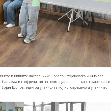
ниците и нивните наставнички Лорета Стојановска и Мимоза
 Тие имаа и свој рецитал на промоцијата а настанот започна со
а Бојан Шопов, еден од учениците кој истовремено и ученик во