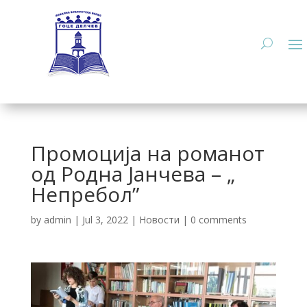
Промоција нa романот
од Родна Јанчева – „
Непребол”
by
admin
|
Jul 3, 2022
|
Новости
|
0 comments