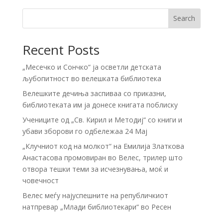
Search
Recent Posts
„Месечко и Сончко“ ја осветли детската
љубопитност во велешката библиотека
Велешките дечиња заспиваа со приказни,
библиотеката им ја донесе книгата поблиску
Учениците од „Св. Кирил и Методиј“ со книги и
убави зборови го одбележаа 24 Мај
„Клучниот код на молкот“ на Емилија Златкова
Анастасова промовиран во Велес, трилер што
отвора тешки теми за исчезнувања, моќ и
човечност
Велес меѓу најуспешните на републичкиот
натпревар „Млади библиотекари“ во Ресен