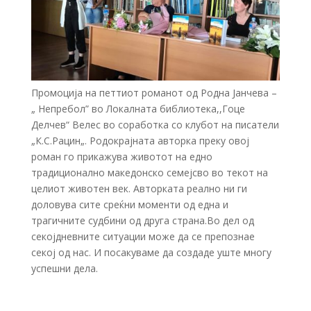
Промоција нa петтиот романот од Родна Јанчева –
„ Непребол” во Локалната библиотека,,Гоце
Делчев“ Велес во соработка со клубот на писатели
„К.С.Рацин„. Родокрајната авторка преку овој
роман го прикажува животот на едно
традиционално македонско семејсво во текот на
целиот животен век. Авторката реално ни ги
доловува сите среќни моменти од една и
трагичните судбини од друга страна.Во дел од
секојдневните ситуации може да се препознае
секој од нас. И посакуваме да создаде уште многу
успешни дела.