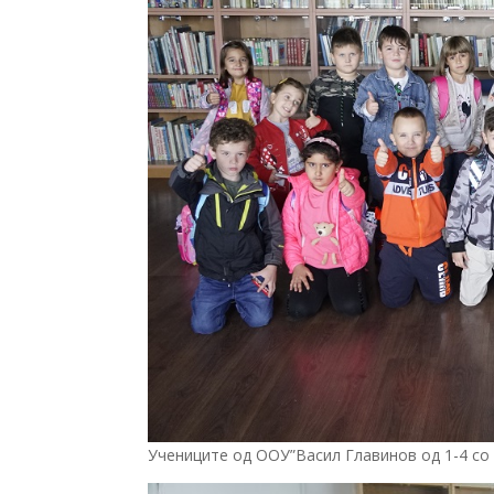
Учениците од ООУ”Васил Главинов од 1-4 со