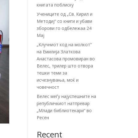
книгата поблиску
Учениците од „Св. Кирил и
Методиј“ со книги и убави
зборови го одбележаа 24
Мај
„Клучниот код на молкот“
на Емилија Златкова
Анастасова промовиран во
Велес, трилер што отвора
тешки теми за
исчезнувања, моќ и
човечност
Велес меѓу најуспешните на
републичкиот натпревар
„Млади библиотекари“ во
Ресен
Recent