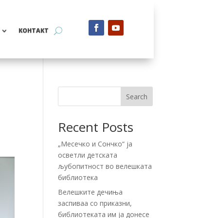
КОНТАКТ
Search
Recent Posts
„Месечко и Сончко“ ја
осветли детската
љубопитност во велешката
библиотека
Велешките дечиња
заспиваа со приказни,
библиотеката им ја донесе