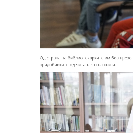
Од страна на библиотекарките им беа презе
придобивките од читањето на книги.