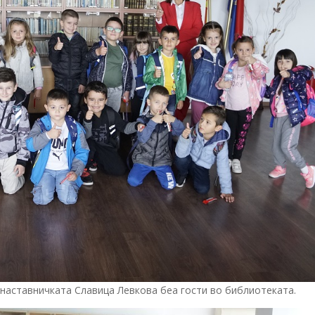
 наставничката Славица Левкова беа гости во библиотеката.