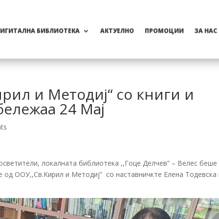
ИГИТАЛНА БИБЛИОТЕКА
АКТУЕЛНО
ПРОМОЦИИ
ЗА НАС
ирил и Методиј“ со книги и
бележаа 24 Мај
ts
осветители, локалната библиотека ,,Гоце Делчев” – Велес беше
 од ООУ,,Св.Кирил и Методиј” со наставничкте Елена Тодевска 