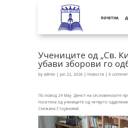
ПОЧЕТНА
Д
Учениците од „Св. К
убави зборови го од
by
admin
|
Jun 22, 2026
|
Новости
|
0 commen
По повод 24 Мај- Денот на сесловенските пр
посетена од учениците од четврто одделение
Снежана Стојановиќ.