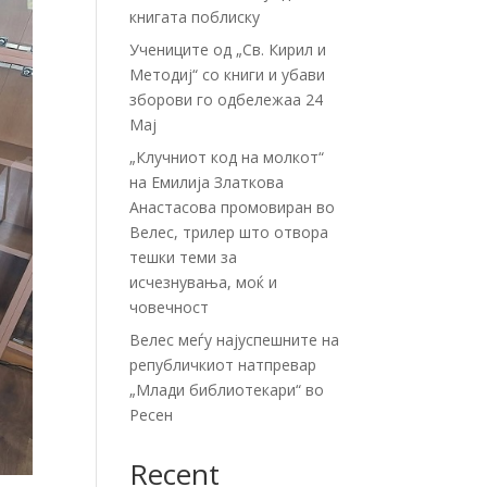
книгата поблиску
Учениците од „Св. Кирил и
Методиј“ со книги и убави
зборови го одбележаа 24
Мај
„Клучниот код на молкот“
на Емилија Златкова
Анастасова промовиран во
Велес, трилер што отвора
тешки теми за
исчезнувања, моќ и
човечност
Велес меѓу најуспешните на
републичкиот натпревар
„Млади библиотекари“ во
Ресен
Recent