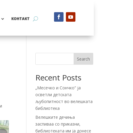
КОНТАКТ
Search
Recent Posts
„Месечко и Сончко“ ја
осветли детската
љубопитност во велешката
и
библиотека
Велешките дечиња
заспиваа со приказни,
библиотеката им ја донесе