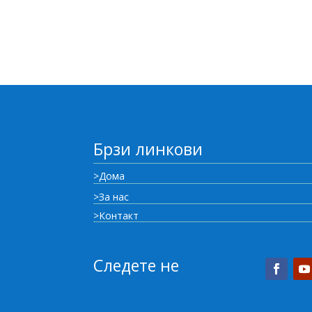
Брзи линкови
>Дома
>За нас
>Контакт
Следете не