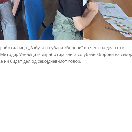
работилница ,,Азбука на убави зборови” во чест на делото и
Методиј. Учениците изработија книга со убави зборови на секој
е ни бидат дел од секојдневниот говор.