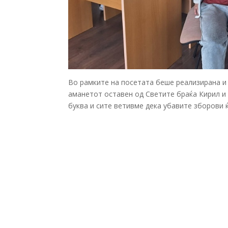
Во рамките на посетата беше реализирана и 
аманетот оставен од Светите браќа Кирил и 
буква и сите ветивме дека убавите зборови ќ