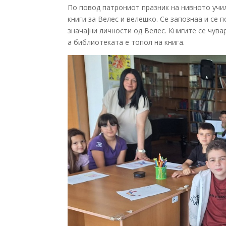
По повод патрониот празник на нивното учи
книги за Велес и велешко. Се запознаа и се 
значајни личности од Велес. Книгите се чува
а библиотеката е топол на книга.