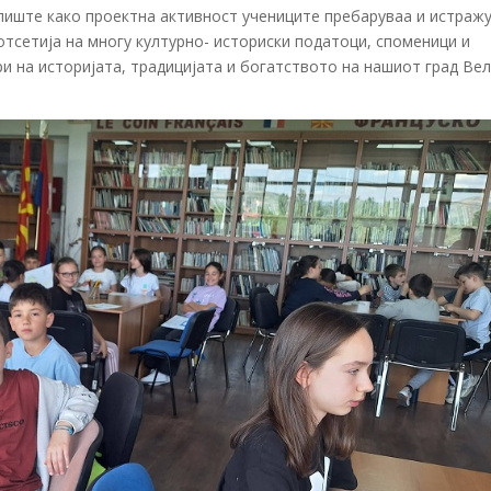
лиште како проектна активност учениците пребаруваа и истраж
потсетија на многу културно- историски податоци, споменици и
ри на историјата, традицијата и богатството на нашиот град Вел