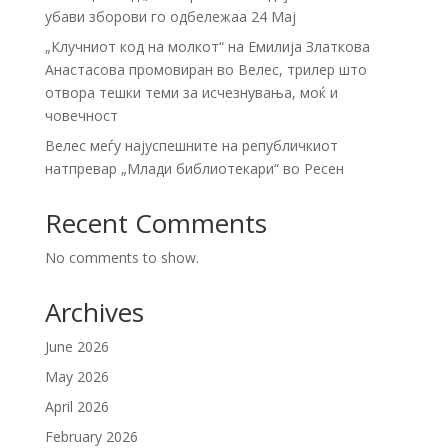
убави зборови го одбележаа 24 Мај
„Клучниот код на молкот“ на Емилија Златкова
Анастасова промовиран во Велес, трилер што
отвора тешки теми за исчезнувања, моќ и
човечност
Велес меѓу најуспешните на републичкиот
натпревар „Млади библиотекари“ во Ресен
Recent Comments
No comments to show.
Archives
June 2026
May 2026
April 2026
February 2026