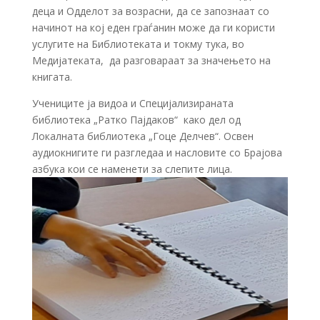
деца и Одделот за возрасни, да се запознаат со
начинот на кој еден граѓанин може да ги користи
услугите на Библиотеката и токму тука, во
Медијатеката, да разговараат за значењето на
книгата.
Учениците ја видоа и Специјализираната
библиотека „Ратко Пајдаков“ како дел од
Локалната библиотека „Гоце Делчев“. Освен
аудиокнигите ги разгледаа и насловите со Брајова
азбука кои се наменети за слепите лица.