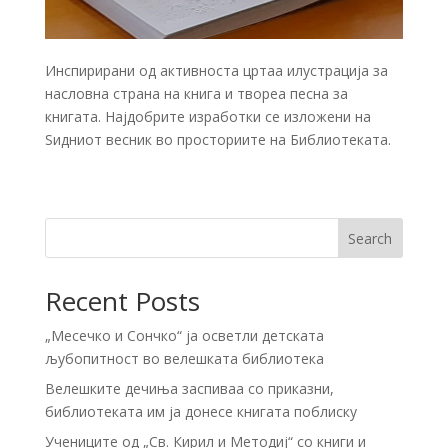
Инспирирани од активноста цртаа илустрација за
насловна страна на книга и твореа песна за
книгата. Најдобрите изработки се изложени на
Ѕидниот весник во просториите на Библиотеката.
Search
Recent Posts
„Месечко и Сончко“ ја осветли детската
љубопитност во велешката библиотека
Велешките дечиња заспиваа со приказни,
библиотеката им ја донесе книгата поблиску
Учениците од „Св. Кирил и Методиј“ со книги и