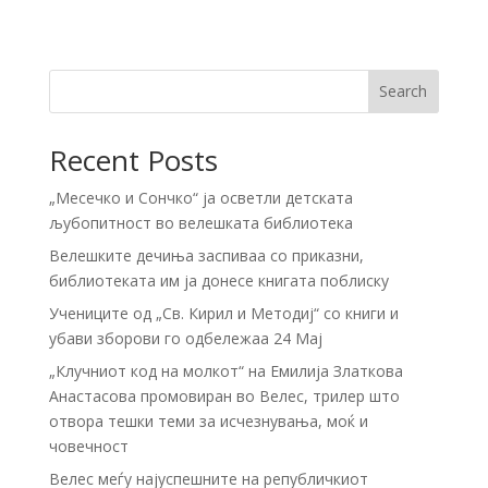
Search
Recent Posts
„Месечко и Сончко“ ја осветли детската
љубопитност во велешката библиотека
Велешките дечиња заспиваа со приказни,
библиотеката им ја донесе книгата поблиску
Учениците од „Св. Кирил и Методиј“ со книги и
убави зборови го одбележаа 24 Мај
„Клучниот код на молкот“ на Емилија Златкова
Анастасова промовиран во Велес, трилер што
отвора тешки теми за исчезнувања, моќ и
човечност
Велес меѓу најуспешните на републичкиот