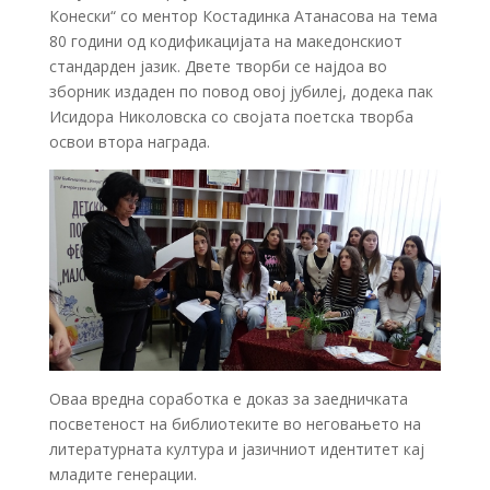
Конески“ со ментор Костадинка Атанасова на тема
80 години од кодификацијата на македонскиот
стандарден јазик. Двете творби се најдоа во
зборник издаден по повод овој јубилеј, додека пак
Исидора Николовска со својата поетска творба
освои втора награда.
Оваа вредна соработка е доказ за заедничката
посветеност на библиотеките во неговањето на
литературната култура и јазичниот идентитет кај
младите генерации.