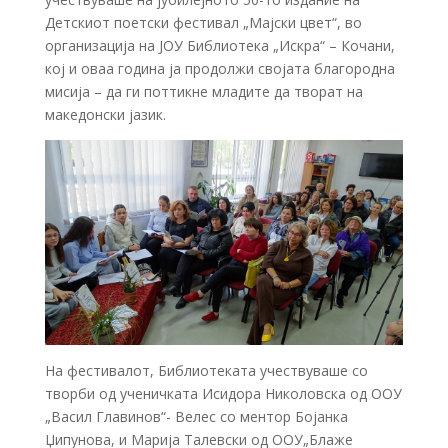
Детскиот поетски фестивал „Мајски цвет“, во
организација на ЈОУ Библиотека „Искра“ – Кочани,
кој и оваа година ја продолжи својата благородна
мисија – да ги поттикне младите да творат на
македонски јазик.
На фестивалот, Библиотеката учествуваше со
творби од ученичката Исидора Николовска од
ООУ
„Васил Главинов“- Велес
со ментор Бојанка
Џипунова, и Марија Талевски од ООУ„Блаже