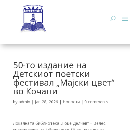
50-то издание на
Детскиот поетски
фестивал „Мајски цвет“
во Кочани
by
admin
|
Jan 28, 2026
|
Новости
|
0 comments
Локалната библиотека „Гоце Делчев“ – Велес,
учествуваше на јубилејното 50-то издание на