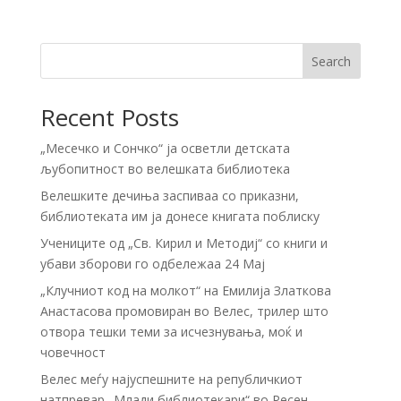
Search
Recent Posts
„Месечко и Сончко“ ја осветли детската
љубопитност во велешката библиотека
Велешките дечиња заспиваа со приказни,
библиотеката им ја донесе книгата поблиску
Учениците од „Св. Кирил и Методиј“ со книги и
убави зборови го одбележаа 24 Мај
„Клучниот код на молкот“ на Емилија Златкова
Анастасова промовиран во Велес, трилер што
отвора тешки теми за исчезнувања, моќ и
човечност
Велес меѓу најуспешните на републичкиот
натпревар „Млади библиотекари“ во Ресен